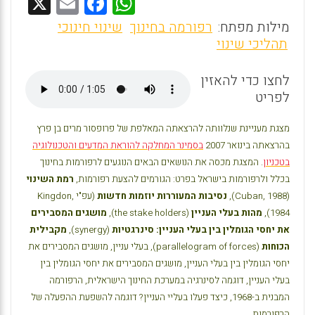
X
E
F
W
m
a
h
מילות מפתח:
רפורמה בחינוך
שינוי חינוכי
ai
ce
at
תהליכי שינוי
l
b
s
לחצו כדי להאזין
o
A
לפריט
o
p
p
k
מצגת מעניינת שנלוותה להרצאתה המאלפת של פרופסור מרים בן פרץ
בהרצאתה בינואר 2007
בסמינר המחלקה להוראת המדעים והטכנולוגיה
בטכניון
. המצגת מכסה את הנושאים הבאים הנוגעים לרפורמות בחינוך
בכלל ולרפורמות בישראל בפרט: הגורמים להצעת רפורמות,
רמת השינוי
(Cuban, 1988)
,
נסיבות המעוררות יוזמות חדשות
(עפ"י
Kingdon,
1984
),
מהות בעלי העניין
(
the stake holders
),
מושגים המסבירים
את יחסי הגומלין בין בעלי העניין: סינרגטיות
(
synergy
),
מקבילית
הכוחות
(
parallelogram of forces
),
בעלי עניין
,
מושגים המסבירים את
יחסי הגומלין בין בעלי העניין
,
מושגים המסבירים את יחסי הגומלין בין
בעלי העניין
,
דוגמה לסינרגיה במערכת החינוך הישראלית
,
הרפורמה
המבנית ב-1968
,
כיצד פעלו בעליי העניין? דוגמה להשפעת ההפעלה של
הרפורמות
.