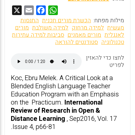
X
E
F
W
m
a
h
מילות מפתח:
הכשרת מורים תכנית
התנסות
ai
ce
at
מעשית
למידה מרחוק
למידה משולבת
מורים
לאנגלית
מורים מאמנים
סביבות למידה עתירות
l
b
s
טכנולוגיה
סטודנטים להוראה
o
A
o
p
לחצו כדי להאזין
לפריט
p
k
Koc, Ebru Melek. A Critical Look at a
Blended English Language Teacher
Education Program with an Emphasis
on the Practicum.
International
Review of Research in Open &
Distance Learning
, Sep2016, Vol. 17
Issue 4, p66-81.