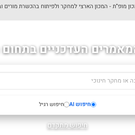
ון מופ"ת - המכון הארצי למחקר ולפיתוח בהכשרת מורים וב
מאמרים העדכניים בתחום ה
חיפוש AI
חיפוש רגיל
חיפוש מתקדם