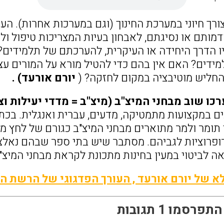
ורך חיוני במערכת החינוך (וגם במערכות אחרות). 
מותם או נסיגתם, לאבחון בעיות המצריכות טיפול ולש
ו הדרך היחידה או העיקרית, להערכתם של תלמידים?
מידים? האם אין בהם כדי להטיל מורא על המורים ע
החליש מוטיבציה במקום לחזקה? (
יורם אורעד) .
כו שוב מבחני המיצ"ב (מיצ"ב = מדדי יעילות ו
ים במקצועות מתמטיקה, מדעים, עברית ואנגלית. בכ
 תומר ולמר מתוארים מבחני המיצ"ב כגורם של לחץ 
פרוציות לגביהם. מסתבר שיש בתי ספר שבהם נאלצ
ה לביטוי במעין בחינות מתכונת לקראת מבחני המיצ"ב
 של יורם אורעד , העורך הפדגוגי של הרשת 
רסמו 1 תגובות