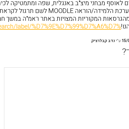
ם לאוסף מבחני מיצ"ב באנגלית, שפה ומתמטיקה לכיתו
למשתמשי מערכת הלמידה/הוראה E
הגרסאות המקוריות המצויות באתר ראמ"ה במשך ח
ו!
il/search/label/%D7%9E%D7%99%D7%A6%D7%
15/
ע״י
נדב קבלרציק
?