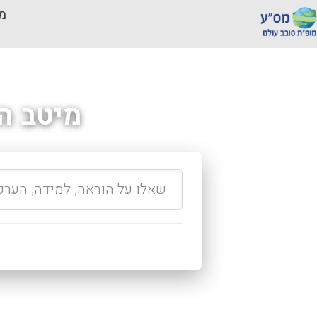
מכ
מיטב ה