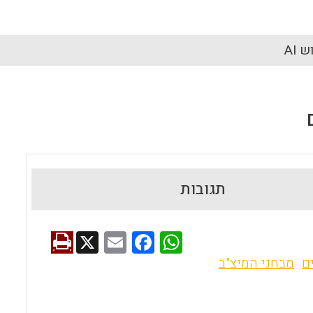
 AI
תגובות
X
E
F
W
m
a
h
ם
מבחני המיצ"ב
ai
ce
at
l
b
s