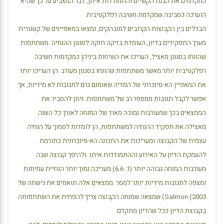
כמקדמים את הבנת הקשיים והתמודדות איתן, דבר המצביע על כך שהיא
הוערכה כסביבה שמקדמת חשיבה רפלקטיבית.
הבדלים בין הקבוצות הקרובים למובהקים, נמצאו במאפיינים של קטגורית
מערך התפקידים בדיון, העומדת בזיקה חזקה לסגנון ההנחיה. משתתפות
שהונחו בסגנון מאציל, העריכו את השיחות ביניהן כמקדמות חשיבה
רפלקטיבית יותר מאשר משתתפות שהונחו בסגנון מעורב. הן העריכו יותר
את המאפיין הא-סינכרוני של המדיה שאומנם גרם לתגובות לא מידיות, אך
אפשר לקבל תגובות ממספר רב של משתתפות. ניתן להסביר את
הממצאים בכך שמעורבות נמוכה מאוד של המנחה לאורך כל השנה
מאצילה את תפקיד ההנחיה למשתתפות, הן לומדות לסמוך על הנחיה
עצמית של הקבוצה ומעריכות את התכונה הא-סינכרונית כתורמת
להעמקת הדיון על האירוע וההתמודדות איתו. ולהיפך קבוצה שבה
מעורבות המנחה גבוהה יותר (1: 6.6) מעריכה נמוך יותר הנחיית עמיתות
ומצפה לתגובות מידיות יותר למסר. ממצאים אלה תואמים את גישתה של
Salmon (2003
) שמצאה שמנחה הקבוצה צריך להפחית את השתתפותה
בקבוצת הדיון ככל שהדיון מתקדם.