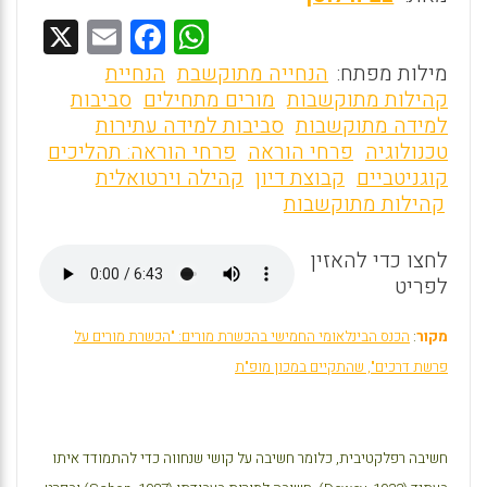
X
E
F
W
m
a
h
מילות מפתח:
הנחייה מתוקשבת
הנחיית
ai
ce
at
קהילות מתוקשבות
מורים מתחילים
סביבות
למידה מתוקשבות
סביבות למידה עתירות
l
b
s
טכנולוגיה
פרחי הוראה
פרחי הוראה: תהליכים
o
A
קוגניטביים
קבוצת דיון
קהילה וירטואלית
o
p
קהילות מתוקשבות
k
p
לחצו כדי להאזין
לפריט
מקור
:
הכנס הבינלאומי החמישי בהכשרת מורים: "הכשרת מורים על
פרשת דרכים", שהתקיים במכון מופ"ת
חשיבה רפלקטיבית, כלומר חשיבה על קושי שנחווה כדי להתמודד איתו