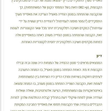
מאפייני מערך התפקידים בדיון - נמצאה מגמה של הבדלים מובהקים בין
הקבוצות, (
p
<.082 וזאת בשל המספר הקטן של המשתתפות), כך
שהקבוצה שהונחתה בסגנון הנחייה מאציל העריכה את מאפייני מערך
התפקידים ("המסר מופנה לעמיתות" ו"הנחיית הדיון נעשית על ידי
עמיתות") כמקדם חשיבה רפלקטיבית יותר מכל שאר הקטגוריות. לעומת
זאת, הקבוצה שהונחתה בסגנון הנחייה מעורב ראתה במאפיינים אלה
כפחות מקדמים חשיבה רפלקטיבית יחסית לקטגוריות האחרות.
דיון
הממצאים מראים כי סגנון ההנחיה של המנחות היה שונה ובזה נבדלו
הקבוצות זו מזו. האחת הונחתה בסגנון מאציל, בו המנחה התערבה
לעיתים רחוקות בשיחות ומרכז הדיון היו השיחות בין המשתתפות.
לעומת זאת, הקבוצה השנייה הונחתה בסגנון מעורב, בו המנחה נמצאה
באינטראקציות עם המשתתפות, הציעה אלטרנטיבות, שאלה שאלות
ועודדה אותן לפתח שיקולי דעת בתהליך קבלת ההחלטות שלהן. למרות
ההבדלים בהנחיה שתי הקבוצות תפסו את מאפייני הסביבה המקוונת