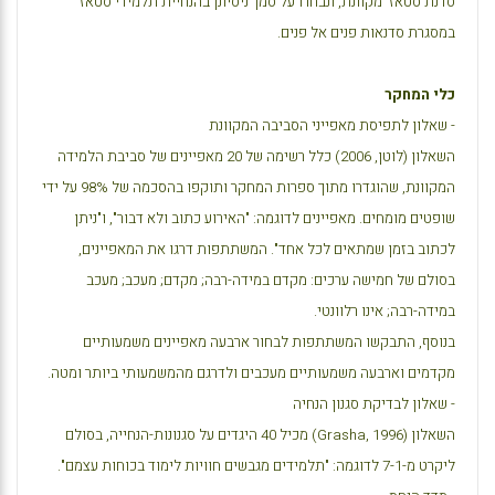
סדנת סטאז' מקוונת, ונבחרו על סמך ניסיונן בהנחיית תלמידי סטאז'
במסגרת סדנאות פנים אל פנים.
כלי המחקר
- שאלון לתפיסת מאפייני הסביבה המקוונת
השאלון (לוטן, 2006) כלל רשימה של 20 מאפיינים של סביבת הלמידה
המקוונת, שהוגדרו מתוך ספרות המחקר ותוקפו בהסכמה של 98% על ידי
שופטים מומחים. מאפיינים לדוגמה: "האירוע כתוב ולא דבור", ו"ניתן
לכתוב בזמן שמתאים לכל אחד". המשתתפות דרגו את המאפיינים,
בסולם של חמישה ערכים: מקדם במידה-רבה; מקדם; מעכב; מעכב
במידה-רבה; אינו רלוונטי.
בנוסף, התבקשו המשתתפות לבחור ארבעה מאפיינים משמעותיים
מקדמים וארבעה משמעותיים מעכבים ולדרגם מהמשמעותי ביותר ומטה.
- שאלון לבדיקת סגנון הנחיה
השאלון (1996
Grasha,
) מכיל 40 היגדים על סגנונות-הנחייה, בסולם
ליקרט מ-7-1 לדוגמה: "תלמידים מגבשים חוויות לימוד בכוחות עצמם".