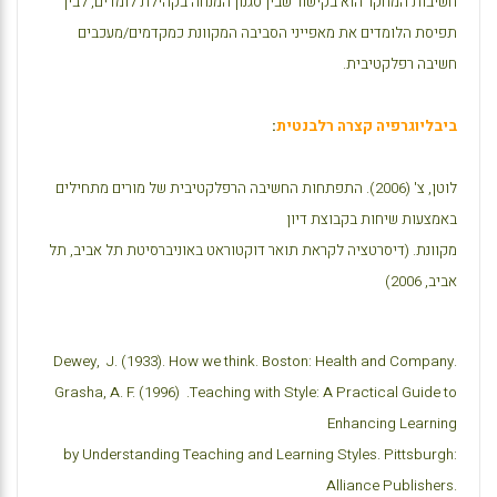
חשיבות המחקר הוא בקישור שבין סגנון המנחה בקהילת לומדים, לבין
תפיסת הלומדים את מאפייני הסביבה המקוונת כמקדמים/מעכבים
חשיבה רפלקטיבית.
ביבליוגרפיה קצרה רלבנטית
:
לוטן, צ' (2006). התפתחות החשיבה הרפלקטיבית של מורים מתחילים
באמצעות שיחות בקבוצת דיון
מקוונת. (דיסרטציה לקראת תואר דוקטוראט באוניברסיטת תל אביב, תל
אביב, 2006)
Dewey,
J. (1933). How we think. Boston: Health and Company
.
Grasha, A. F. (1996)
.
Teaching with Style: A Practical Guide to
Enhancing Learning
by Understanding Teaching and Learning Styles. Pittsburgh:
Alliance Publishers
.