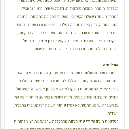
חמישה סגנונות שמייצגים אוריינטציות ואסטרטגיות טיפוסיות למורי
מכללות: מומחה, סמכות פורמאלית, דוגמה אישית, מתווך ומאציל.
המחקר העוסק בשאלת הקשר בין מאפייני הסביבה המקוונת, ובתוכם
סגנון ההנחיה, לבין קידום חשיבה רפלקטיבית - נמצא בראשיתו. המחקר
הנוכחי בדק האם ימצאו הבדלים בתפיסת מאפייני הסביבה המקוונת,
כמקדמים ו/או כמעכבים חשיבה רפלקטיבית בין שתי קבוצות של
מורות-מתחילות שהונחו בקבוצת-דיון על-ידי מנחות שונות.
אוכלוסיה
במחקר השתתפו שלושים ושש מורות מתמחות, שלמדו בשתי סדנאות
התמחות בהוראה מקוונת, במכללה להכשרת מורים בחינוך הממלכתי
במרכז הארץ. המשתתפות חולקו לסדנאות באופן אקראי על בסיס של
מגורים רחוקים ואמהות. בנוסף, מידת השימוש במחשב הייתה דומה כמו
גם העובדה שהמשתתפות לא למדו פיתוח חשיבה רפלקטיבית בתכנית
ייעודית.
הסדנאות הונחו על ידי שתי מנחות מהמכללה שהביעו את רצונן להנחות