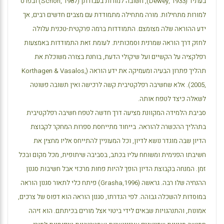
בעתיד (
Dewey, 1933
), חשובה למורות בעבודתן (
Schon, 1987
) ובפרט
למורות מתחילות. מורה מתחילה מתמודדת עם מצבים חדשים רבים, אך
ידע ההוראה שלה מצומצם. התמודדות ברמה פרקטית-טכנית עלולה
לחזק דרך הוראה שמרנית וסמכותית. לעומת זאת התמודדות באמצעות
רפלקציה על הקשיים ועל שיקולי הדעת, בוחנת בצורה משוכלת את
תהליך פתרון הבעיה ומעמיקה את ידע הוראה (
Korthagen & Vasalos,
2005,
). אלא שחשיבה רפלקטיבית קשה לרכישה ואין תשובה פשוטה
לשאלה כיצד לטפח אותה.
סביבת הלמידה המקוונת מציעה דרך חדשה לטפח חשיבה רפלקטיבית
בתהליך ההכשרה להוראה. בייחוד מתייחסת ספרות המחקר לקבוצת
הדיון שבה מוגדר נושא לדיון, וכל המעוניין להתייחס אליו מחצין את
חשיבתו הפנימית ומשוחח עליו בכתב, בסביבה שיתופית, מכל מקום ובכל
זמן. המנחה בקבוצת הדיון הופך להיות פחות מרכזי אבל חשיבות סגנון
ההנחיה שלו רבה. גראשה (1996
Grasha,
) פיתח כלי לתאור סגנון הוראה
במוסדות להשכלה גבוהה. לפי הגדרתו, סגנון הוראה הוא דפוס של צרכים,
אמונות, והתנהגויות שבאים לידי ביטוי אצל מורים בכיתתם. הוא זיהה