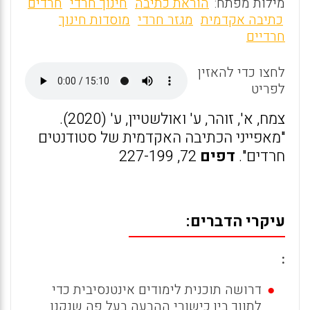
m
a
h
מילות מפתח:
הוראת כתיבה
חינוך חרדי
חרדים
ai
ce
at
כתיבה אקדמית
מגזר חרדי
מוסדות חינוך
חרדיים
l
b
s
o
A
לחצו כדי להאזין
o
p
לפריט
k
p
צמח, א', זוהר, ע' ואולשטיין, ע' (2020).
"מאפייני הכתיבה האקדמית של סטודנטים
חרדים".
דפים
72, 227-199
עיקרי הדברים:
:
דרושה תוכנית לימודים אינטנסיבית כדי
לתווך בין כישורי ההבעה בעל פה שנקנו