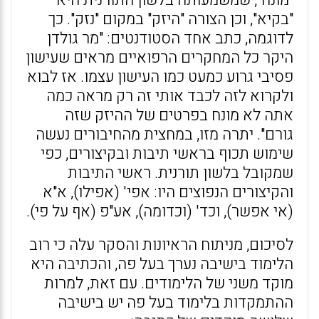
"מונח", שמשמעותה בלשון התורנית היא
"בקיא", וכן הצורה "היזק" במקום "נזק". כך
לדוגמה, כתב אחד הסטודנטים: "מר גולדן
היקר כל המחקרים הרפואיים מראים שעישון
פסיבי גרוע כמעט כמו העישון עצמו. אז לבוא
ולקרוא לזה לכבד אותי זה רק מראה כמה
אתה לא מונח בפרטים של ההיזק שזה
גורם". יתרה מזו, במחצית מהחיבורים נעשה
שימוש תכוף בראשי תיבות ובקיצורים, כפי
שמקובל בלשון תורנית. ראשי התיבות
והקיצורים הנפוצים היו: אפי' (אפילו), א"א
(אי אפשר), וכד' (וכדומה), אע"פ (אף על פי).
לסיכום, מניתוח הראיונות והסקר עלה כי רוב
הלימוד בישיבה נערך בעל פה, והכתיבה היא
מוקד משני של הלימודים. עם זאת, למרות
ההתמקדות בלימוד בעל פה יש בישיבה