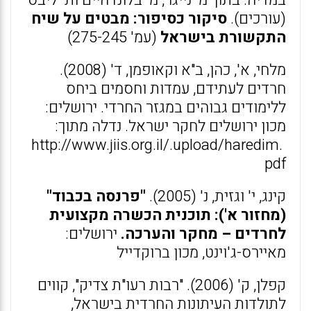
במדיה. בתוך מ' נייגר, מ' בלונדהיים ות' ליבס
(עורכים).
סיקור כסיפור: מבטים על שיח
התקשורת בישראל
(עמ' 275-245)
מלחי, א', כהן, ב"א וקאופמן, ד' (2008).
חרדים לעתידם, עמדות וחסמים ביחס
ללימודים גבוהים במגזר החרדי. ירושלים:
מכון ירושלים לחקר ישראל. נדלה מתוך:
http://www.jiis.org.il/.upload/haredim.
pdf
קינג, י' וגזית, נ' (2005).
"פרנסה בכבוד"
(מחזור א'): תוכנית הכשרה מקצועית
לחרדים – מחקר והערכה.
ירושלים:
מאיירס-ג'וינט, מכון ברוקדייל
קפלן, ק' (2006). "רבות רעו"ת צדיק", קווים
לתולדות העיתונות החרדית בישראל,