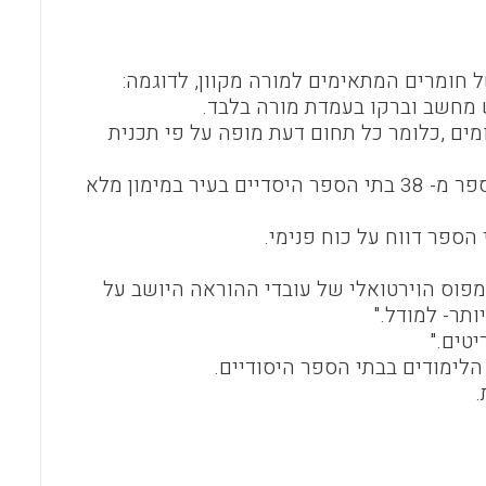
o
A
o
p
 חומרים המתאימים למורה מקוון, לדוגמה:
k
p
יש מחשב וברקו בעמדת מורה בלבד
.
מים
,
כלומר כל תחום דעת מופה על פי תכנית
הפרויקט התחיל בחלוקת ארבעה מחשבים וארבעה ברקו לכל בית ספר מ- 38 בתי הספר היסדיים בעיר במימון מלא
ספר דווח על כוח פנימי
.
מפוס הוירטואלי של עובדי ההוראה היושב על
ותר- למודל
".
"
.
הלימודים בבתי הספר היסודיים
.
.