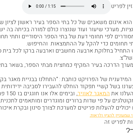
ין לפריט
וא איגום משאבים של כל בתי הספר בעיר ראשון לציון של
ציות, מערכי שיעור ועוד שנוצרו כולם למורה בכיתה בה 
סודרים לפי תחומי דעת של בתי הספר היסודיים ותתי תחו
י תחומים כדי להקל על ההתמצאות והחיפוש
.
של”צ
.
ערך הדרכה בעיר המקיף כמחצית מבתי הספר, בשאר בתי ה
המידענית של הפרויקט כותבת : "התחלנו בבניית מאגר בק
ערנו בשל קשיי תפקוד הוחלט להעבירו לסביבה ידידותית י
העלנו את
המאגר לאוויר
, ובימים אלו אנו חוגגים בו 150 פריטים
קוטלגים על פי שדות ברורים ומוגדרים ומותאמים לתכנית 
 שמעוניין להציץ ולראות
:
ות לפריט זה
?