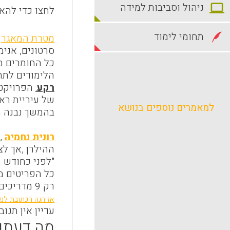
ניהול וסביבות למידה
לחצו כדי להאז
תחומי לימוד
מטרת המאגר
ה
סרטונים, אנימ
כל החומרים מ
הלימודים לתת
רקע
:
של עיריית רא
למאמרים נוספים בנושא
בהמשך נבנה מ
רונית נחמיה
, 
ההילרן
,
אך לצ
"לפני כחודש 
כל הפריטים מ
רק 9 מדריכים יכולים להעלות פריטים למערכת לצורך סינון ובקרת איכות
אז הנה הכתובת למי
עדיין אין תגוב
מה דעתך