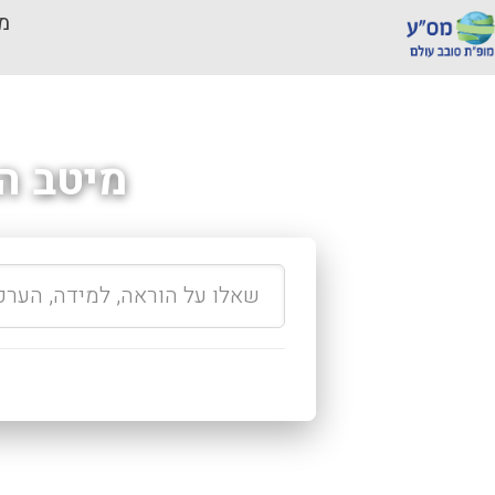
מכ
מיטב ה