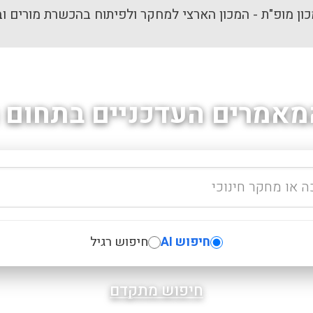
ון מופ"ת - המכון הארצי למחקר ולפיתוח בהכשרת מורים וב
מאמרים העדכניים בתחום ה
חיפוש AI
חיפוש רגיל
חיפוש מתקדם