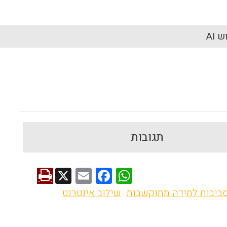
 AI
תגובות
X
E
F
W
m
a
h
ביבות למידה מתוקשבות
שילוב אינטרנט
ai
ce
at
l
b
s