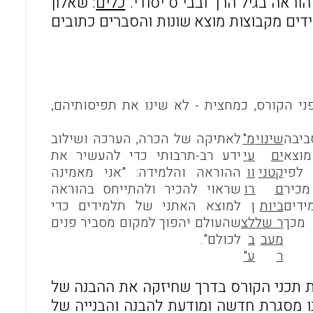
כלים
: שאלון
ידים מקבוצות מוצא שונות והסברים כתובים
 הקורס, כמחצית - לא שינו את תפיסותיהם,
ביבה
שינוי
מ"
לאתיקה של הכרה, הערכה ושילוב
 מוצא
ים
עי
ידע רב-תרבותי כדי להעשיר את
לפי
קטני
וו
ההוראה והלמידה: "אני מאמינה
מכיר
ם
רו
שראוי להכיר ולהתייחס בהוראה
ידים
ביות
ן
למוצא האתני של תלמידים כדי
 מכך
ר של
לצ
שהעולם יהפוך למקום מסביר פנים
מעב
ב
לכולם".
ר
ע"
ת תכני הקורס בדרך שחיזקה את ההבנה של
נו מסגרת חדשה ומודעת להבנה והבנייה של