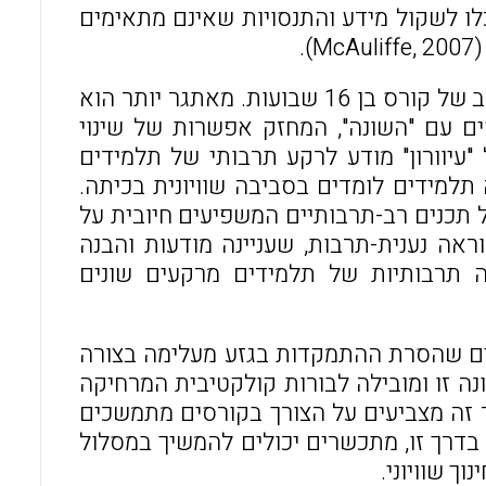
כלו לשקול מידע והתנסויות שאינם מתאימים
.
מאתגר להשפיע על עמדות ואמונות רב-תרבותיות במרחב של קורס בן 16 שבועות. מאתגר יותר הוא
ים עם "השונה", המחזק אפשרות של שינוי
Seidel). למעבר מעמדה של "עיוורון" מודע לרקע תרבותי של תלמידים
מידים לומדים בסביבה שוויונית בכיתה.
 תכנים רב-תרבותיים המשפיעים חיובית על
. זוהי הבנה המקדמת הוראה נענית-תרבות, שעניינה מודעות והבנה
ייה תרבותיות של תלמידים מרקעים שונים
ים שהסרת ההתמקדות בגזע מעלימה בצורה
ה זו ומובילה לבורות קולקטיבית המרחיקה
Ullucci & Battery,). ממצאי מחקר זה מצביעים על הצורך בקורסים מתמשכים
יותר מ-16 שבועות כמוצג כאן. בדרך זו, מתכשרים יכולים להמשיך במסלול
ך שוויוני.