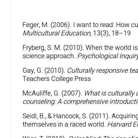
Feger, M. (2006). I want to read: How c
Multicultural Education
, 13(3), 18–19
Fryberg, S. M. (2010). When the world is 
science approach.
Psychological Inquir
Gay, G. (2010).
Culturally responsive te
Teachers College Press
McAuliffe, G. (2007).
What is culturally 
counseling: A comprehensive introduct
Seidl, B., & Hancock, S. (2011). Acquiri
themselves in a raced world.
Harvard E