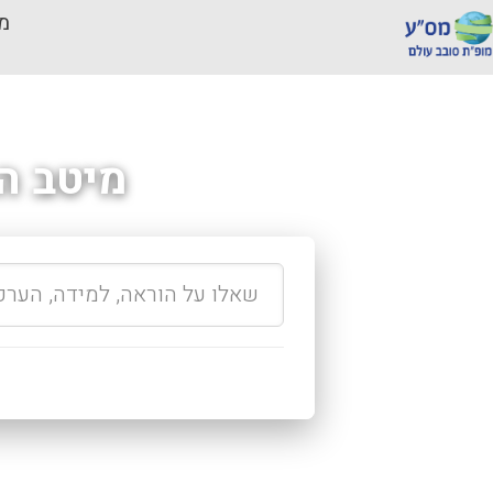
מכ
מיטב ה