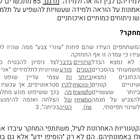
ידיהם לבין הוראה ולמידה.
מדגם:
85 מתכשרים להוראה בגיל הרך ובבי"ס יסודי.
י אמונות על הוראה ולמידה שעשויות להשפיע על תלמ
ו ניתוחים כמותיים ואיכותניים.
מחקר?
שתתפים העידו שהם פחות "עוורי צבע" ממה שהיו לפני
ידו כי עמדה זו אף התחזקה.
 לא נמצא הבדל
שינויים
בדבר
לצד ניסיון להבטיח ס
שמעותי בהסברים
קטנים
מודע
שוויונית לתלמידים: "אני
כתובים. נמצאו
ביותר
ות
עצמי עדיין שופט 
ינויים קטנים
(
micro-
לקיו
סטראוטיפים, אך עכשיו 
יותר שעשויים
transfo
מה
בכך ששיפוט מונע מתלמ
הצביע על מגמה
rmatio
של
הצלחה ואנסה להימנע
שינוי תפיסתי;
ns
)
הטיה
בכיתה"; 3.
קטגוריות האחרונות לעיל, משתתפי המחקר עיבדו א
לו באמונותיהם. הם לא רק "הוסיפו ידע" אלא גם ב