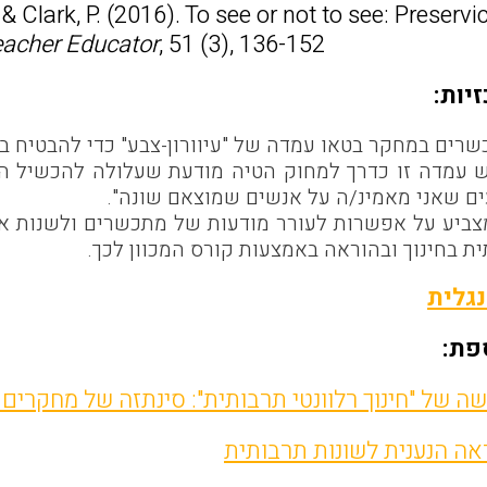
& Clark, P. (2016). To see or not to see: Preservi
eacher Educator
, 51 (3), 136-152
יות:
רים במחקר בטאו עמדה של "עיוורון-צבע" כדי להבטיח בדר
ש עמדה זו כדרך למחוק הטיה מודעת שעלולה להכשיל הור
ים שאני מאמינ/ה על אנשים שמוצאם שונה".
ביע על אפשרות לעורר מודעות של מתכשרים ולשנות את
ת בחינוך ובהוראה באמצעות קורס המכוון לכך.
גלית
פת:
שה של "חינוך רלוונטי תרבותית": סינתזה של מחקרים
ה הנענית לשונות תרבותית