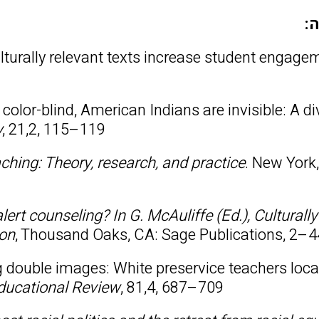
:
ulturally relevant texts increase student engage
color-blind, American Indians are invisible: A di
y
, 21,2, 115–119
aching: Theory, research, and practice
. New York
alert counseling? In G. McAuliffe (Ed.), Culturally
ion
, Thousand Oaks, CA: Sage Publications, 2–4
ng double images: White preservice teachers loca
ducational Review
, 81,4, 687–709