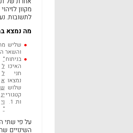
אחרת של תלמ
מקוון לזיהו
לתשובות. נעש
מה נמצא ב
שליש מהמ
והשאר הע
בניתוח
"
:
האיכו
ל
מ
תני
ל
ה
נמצאו
א
ש
שלוש
ש
ב
קטגורי
ינ
ל
ות: 1.
וי
ל
"
על פי שתי ה
השינויים שח