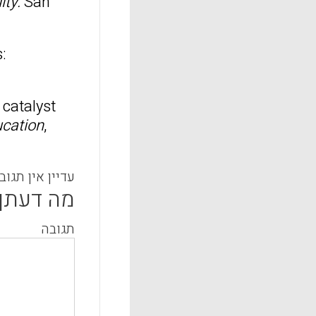
ity.
San
:
 catalyst
ucation
,
עדיין אין תגוב
מה דעתך
תגובה