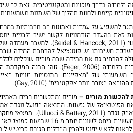
ה ולמידה בדרך מוכוונת ומטקוגניטיבית. זאת כך שי
בית קיימת ולחוות תהליך של השתנות משמעותית (McAuliffe, 2007)
ות זאת בהעדר הזדמנויות לקשר ישיר ולבניית יחס
חשיבתי ורגשי ( & Hancock, 2011
רכת חשיבותו יש פוטנציאל להרחבת המידה שבה תל
כולה להרחיב גם את המידה שבה מורים שוקלים לכלול
הנעה ומעורבות בלמידה (Feger, 2006)
ב משמעותי של "מאפיינים, התנסויות וזוויות רא
וראה בצורה יותר אפקטיבית" (Gay, 2010).
 להכשרת מורים –
מורים ומתכשרים רבים מאמינ
 הפוטנציאל של גזענות. התוצאה בפועל נוגדת אמונ
פרטים מלהיאבק נגדה ( 2011
ובהתנסויות מעשיות ביחס לשונות 
ראות ללא שיפוט ולהבין הבדלים הגורם קריטי של חינו