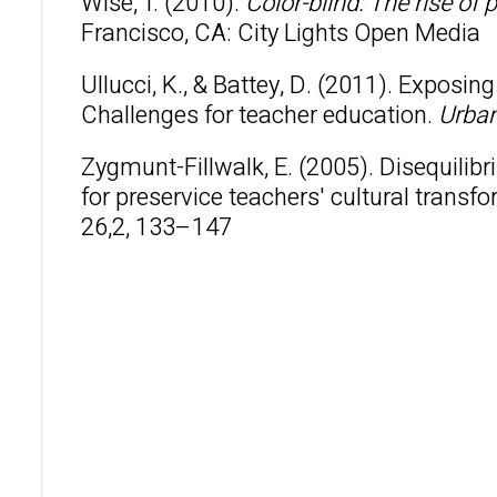
Wise, T. (2010).
Color-blind: The rise of p
Francisco, CA: City Lights Open Media
Ullucci, K., & Battey, D. (2011). Exposi
Challenges for teacher education.
Urban
Zygmunt-Fillwalk, E. (2005). Disequilib
for preservice teachers' cultural transf
26,2, 133–147