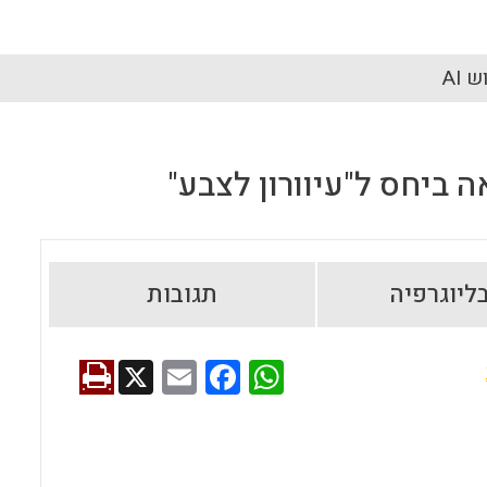
 AI
ביחס ל"עיוורון לצבע"
ליוגרפיה
תגובות
X
E
F
W
m
a
h
ai
ce
at
l
b
s