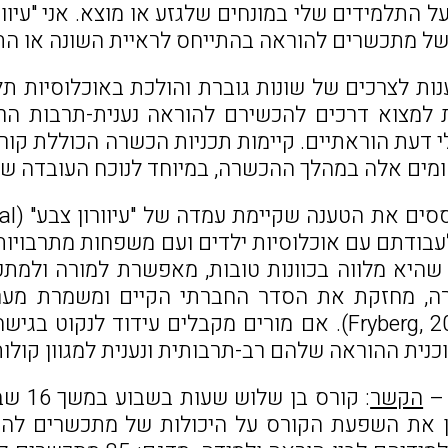
 על התלמידים שלי במונחים שלגזע או מוצא. אני "עי
של מתכשרים להוראה בהתייחס לראיית השונה או הת
ות לצרכים של שונות גוברת והולכת באוכלוסיות ת
 למצוא דרכים להכשירם להוראה נענית-תרבות הר
י דעת הוראתיים. קיימות תכניות הכשרה הכוללת קור
מים אלה במהלך ההכשרה, במיוחד לנוכח העובדה שרו
שהיא מלווה בכוונות טובות, מאפשרת למורה ולמת
רה, מחזקת את הסדר החברתי הקיים ומשמרת מער
בחברה (Fryberg, 2010). אם מורים מקבלים עידוד ל
ית ההוראה שלהם רב-תרבותית ונענית למגוון קולות וזוויות רא
הקשר
: קורס בן שלוש שעות בשבוע במשך 16 שבועות בדגש על שונות והוראה רב-תרבותית.
ן את השפעת הקורס על היכולות של מתכשרים להור