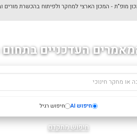
ון מופ"ת - המכון הארצי למחקר ולפיתוח בהכשרת מורים וב
מאמרים העדכניים בתחום ה
חיפוש AI
חיפוש רגיל
חיפוש מתקדם