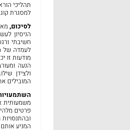
תהליכי הורא
למסגרת קוגניטי
לסיכום,
הניסיון לעש
לעמדה של הע
מודעות זו י
ולצידן שילו
המובילים את הה
השתמעויות
משמעותית את
המניע אותם ל