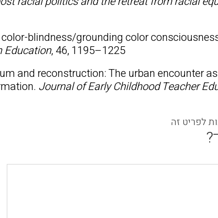
ost racial politics and the retreat from racial equ
ng color-blindness/grounding color consciousness
 Education
, 46, 1195–1225
rium and reconstruction: The urban encounter as
ormation.
Journal of Early Childhood Teacher Ed
ות לפריט זה
?