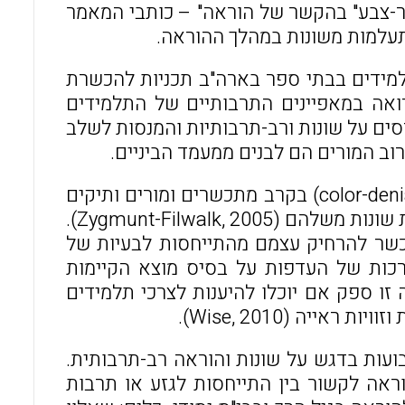
וור-צבע" בהקשר של הוראה" – כותבי המאמר
עלמות משונות במהלך ההוראה.
למידים בבתי ספר בארה"ב תכניות להכשרת
ואה במאפיינים התרבותיים של התלמידים
סים על שונות ורב-תרבותיות והמנסות לשלב
ב המורים הם לבנים ממעמד הביניים.
מחקרים מבססים את הטענה שקיימת עמדה של "עיוורון צבע" (color-denial) בקרב מתכשרים ומורים ותיקים
בהתייחסם לעבודתם עם אוכלוסיות ילדים ועם משפחות מתרבויות שונות משלהם (Zygmunt-Filwalk, 2005).
כשר להרחיק עצמם מהתייחסות לבעיות של
כות של העדפות על בסיס מוצא הקיימות
נקוט בגישה זו ספק אם יוכלו להיענות לצרכי תלמידים
ייה (Wise, 2010).
אה לקשור בין התייחסות לגזע או תרבות