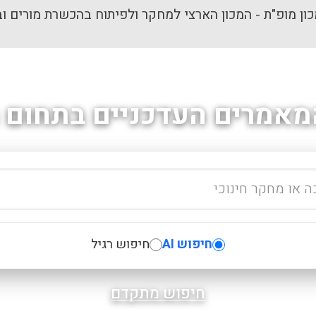
ון מופ"ת - המכון הארצי למחקר ולפיתוח בהכשרת מורים וב
מאמרים העדכניים בתחום ה
חיפוש AI
חיפוש רגיל
חיפוש מתקדם