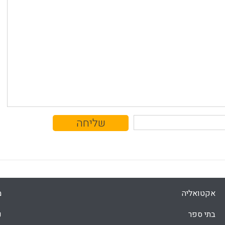
אקטואליה
מ
בתי ספר
נ