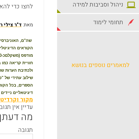
ניהול וסביבות למידה
לחצו כדי להאז
תחומי לימוד
מאת:
ד"ר צילי ר
שה"ם, האוניברסי
הקוראים הדיגיטליי
חוויית קריאה כמו 
למאמרים נוספים בנושא
ולכתיבת הערות שול
שילוב עתידי של "
הספרים, בכל הקור
דיגיטאליים ניידי
מקור וקרדיט :
עדיין אין תגוב
מה דעתך
תגובה