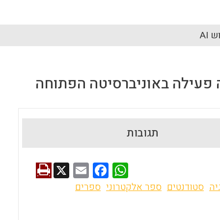
 AI
ה פעילה באוניברסיטה הפתוחה
תגובות
X
E
F
W
m
a
h
יה
סטודנטים
ספר אלקטרוני
ספרים
ai
ce
at
l
b
s