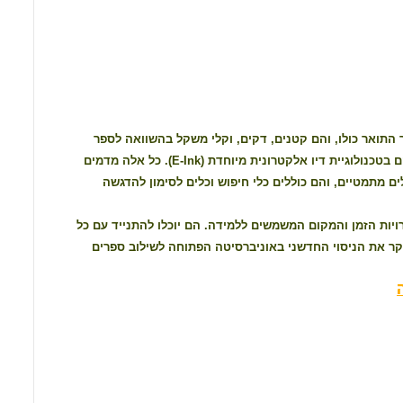
o
A
o
p
k
p
 התואר כולו, והם קטנים, דקים, וקלי משקל בהשוואה לספר
מודפס (משקלםכ-200 גרם). הם ניידים, צריכת החשמל שלהם נמוכה מאוד, והטקסטים מוצגים בהם בטכנולוגיית דיו אלקטרונית מיוחדת (E-Ink). כל אלה מדמים
ם מתמטיים, והם כוללים כלי חיפוש וכלים לסימון להדגשה
יות הזמן והמקום המשמשים ללמידה. הם יוכלו להתנייד עם כל
קר את הניסוי החדשני באוניברסיטה הפתוחה לשילוב ספרים