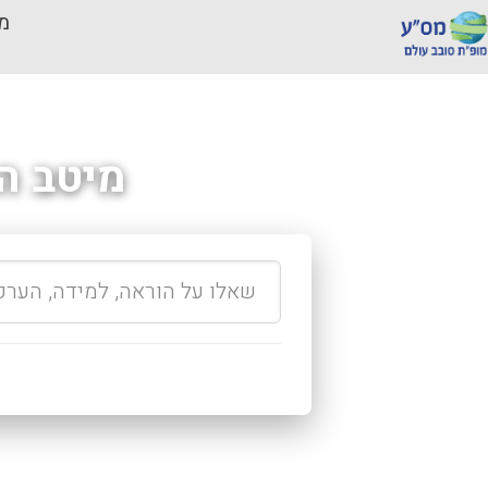
מכ
מיטב ה