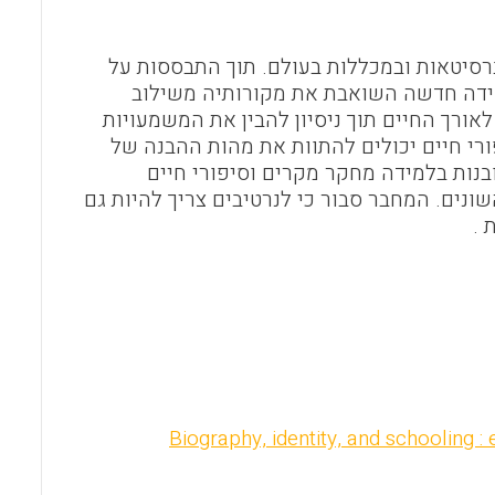
o
A
o
p
ין רב באוניברסיטאות ובמכללות בעולם. תוך התבססות על
k
p
ידה חדשה השואבת את מקורותיה משילוב
ורך החיים תוך ניסיון להבין את המשמעויות
י חיים יכולים להתוות את מהות ההבנה של
נות בלמידה מחקר מקרים וסיפורי חיים
נים. המחבר סבור כי לנרטיבים צריך להיות גם
 .
Biography, identity, and schooling 