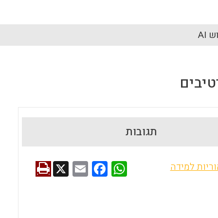
 AI
טיבים
תגובות
X
E
F
W
וריות למידה
m
a
h
ai
ce
at
l
b
s