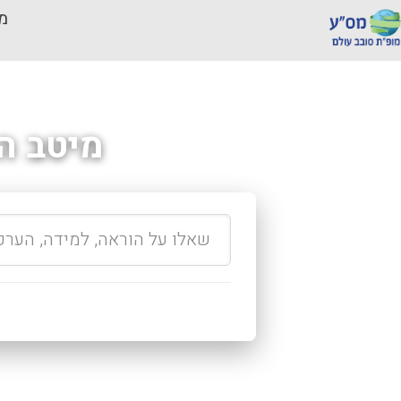
מכ
מיטב ה