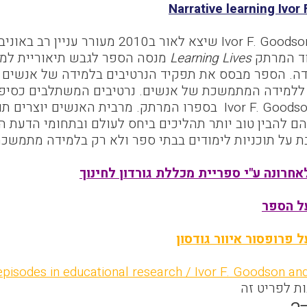
Narrative learning Ivor 
Ivor F. Goodso
שיצא לאור ב2010 מעורר עני
וד המרתק
Learning Lives
מנסה הספר לגבש תיאוריית למ
דה. הספר מבסס את תפקיד הנרטיבים בלמידה של אנשים לא
ללמידה המתמשכת של אנשים. נרטיבים המשתלבים כסיפור
Ivor F. Goods
בספרו המרתק. מרבית האנשים יוצרים תוב
 להבין טוב יותר תהליכים ביחס לעולם ובתחומי הדעת השו
על תוכניות לימודים בבתי ספר ולא רק בלמידה מתמשכת
חרונה ע"י ספריית מכללת גורדון לחינוך
ל הספר
 פרופסור איוור גודסון
: episodes in educational research / Ivor F. Goodson a
ות לפריט זה