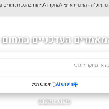
ון מופ"ת - המכון הארצי למחקר ולפיתוח בהכשרת מורים וב
מאמרים העדכניים בתחום ה
חיפוש AI
חיפוש רגיל
חיפוש מתקדם