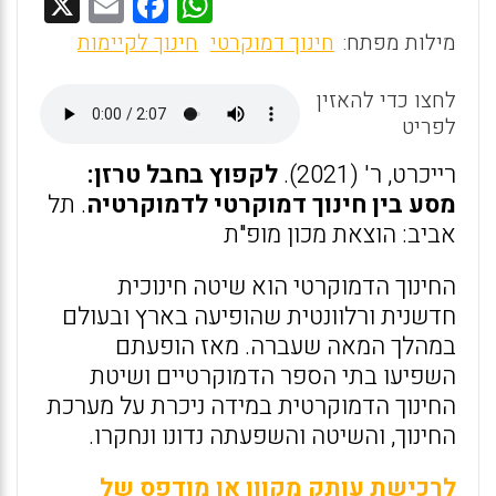
X
E
F
W
m
a
h
מילות מפתח:
חינוך דמוקרטי
חינוך לקיימות
ai
ce
at
לחצו כדי להאזין
s
b
l
לפריט
o
A
o
p
רייכרט, ר' (2021).
לקפוץ בחבל טרזן:
מסע בין חינוך דמוקרטי לדמוקרטיה
. תל
k
p
אביב: הוצאת מכון מופ"ת
החינוך הדמוקרטי הוא שיטה חינוכית
חדשנית ורלוונטית שהופיעה בארץ ובעולם
במהלך המאה שעברה. מאז הופעתם
השפיעו בתי הספר הדמוקרטיים ושיטת
החינוך הדמוקרטית במידה ניכרת על מערכת
החינוך, והשיטה והשפעתה נדונו ונחקרו.
לרכישת עותק מקוון או מודפס של