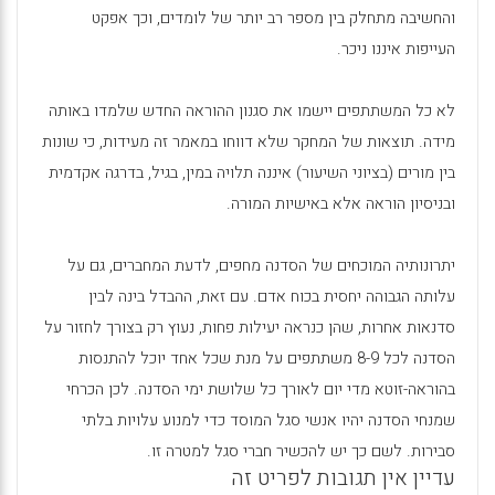
והחשיבה מתחלק בין מספר רב יותר של לומדים, וכך אפקט
העייפות איננו ניכר.
לא כל המשתתפים יישמו את סגנון ההוראה החדש שלמדו באותה
מידה. תוצאות של המחקר שלא דווחו במאמר זה מעידות, כי שונות
בין מורים (בציוני השיעור) איננה תלויה במין, בגיל, בדרגה אקדמית
ובניסיון הוראה אלא באישיות המורה.
יתרונותיה המוכחים של הסדנה מחפים, לדעת המחברים, גם על
עלותה הגבוהה יחסית בכוח אדם. עם זאת, ההבדל בינה לבין
סדנאות אחרות, שהן כנראה יעילות פחות, נעוץ רק בצורך לחזור על
הסדנה לכל 8-9 משתתפים על מנת שכל אחד יוכל להתנסות
בהוראה-זוטא מדי יום לאורך כל שלושת ימי הסדנה. לכן הכרחי
שמנחי הסדנה יהיו אנשי סגל המוסד כדי למנוע עלויות בלתי
סבירות. לשם כך יש להכשיר חברי סגל למטרה זו.
עדיין אין תגובות לפריט זה