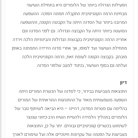
הפעילות הגדולה ביותר של הלומדים היא בתחילת השיעור.
מבחינת הרמה הקוגניטיבית התקבלה תמונה הפוכה. ההשפעה
המרובה ביותר של הסדנה היתה על הקבוצה הקטנה, וההשפעה
המועטה ביותר היתה על הקבוצה הגדולה. גם לפני הסדנה וגם
אחריה הרמה הקוגניטיבית בקבוצות הגדולות והבינוניות הלכה וירדה
מתחילת השיעור ועד לסופו, אך אחרי סדנה הירידה התמתנה באופן
מובהק. בקבוצה הקטנה לעומת זאת, הרמה הקוגניטיבית הלכה
ועלתה גם בסוף השיעור, בניגוד למצב שלפני הסדנה.
דיון
התוצאות מצביעות בבירור, כי לסדנה של הכשרת המורים היתה
השפעה משמעותית מאוד על ההתנהגות ההוראתית של המורים
בהלימה עם מטרות הסדנה, דהיינו – היא הביאה לשיתוף גובר של
הלומדים בתהליך הלמידה ולהטיית השיח הרב-כיווני שנוצר
לשימוש בכשרים קוגניטיביים גבוהים. יתר על כן, התוצאות
מצביעות על הפנמה של עקרונות חינוכיים אלה ועל שימורם לאורך