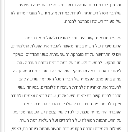
זמן תוך יצירת דפוס הוראה חדש. ייתכן אף שהתפיסה העצמית
שלחבר הסגל השתנתה, לפחות במידת מה, מזו של מעביר מידע לזו
של מעורר חשיבה וממרצה למנחה.
על פי התוצאות קשה היה יותר למורים ולהעלות את הרמה
הקוגניטיבית של השיח בכתה מאשר להגביר את הפעלת התלמידים,
אם כי התרחשה עלייה מובהקת ומשמעותית בשני המדדים. בעיקר
הם התקשו להמשיך ולשמור על רמת דיונים גבוהה מעבר לשנת
לימודים אחת. נראה שהתפקיד של המורה כמעביר מידע מעוגן כה
עמוק בתפיסתם העצמית של חברי הסגל האקדמי, שקשה להם
להעביר את האחריות ללמידת העובדות ללומדים. במיוחד עשוי
הדבר להיות קשה במציאות הישראלית, שבה קריאה עצמית ולמידה
אינן חלק מהוויית החינוך בכל שלביו. המחקר הוכיח שוב את
העובדה הידועה זה מכבר, כי לגודל של קבוצת יש השפעה מכרעת
על ההשתתפות הפעילה של הלומדים ועל העלאת רמת השיח.
פעילות הלמידה והרמה הקוגניטיבית המשמעותיות ביותר היו, כצפוי,