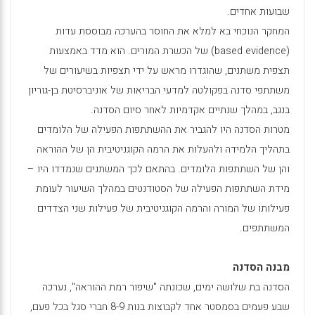
שבועות אחדים.
המחקר הנוכחי בא למלא את החוסר בהערכה מבוססת עדות
(
based evidence
) של הכשרת המורים. הוא מדד באמצעות
תצפית משתנים, שהוגדרו מראש על ידי תצפיות בשיעורים של
משתתפי סדנה בפקולטה למדעי הבריאות של אוניברסיטת בן-גוריון
בנגב, במהלך שנתיים אקדמיות לאחר סיום הסדנה.
מטרות הסדנה היו להגביר את ההשתתפות הפעילה של הלומדים
בתהליך הלמידה ולהעלות את הרמה הקוגניטיבית הן של ההוראה
והן של השתתפות הלומדים. בהתאם לכך המשתנים שנמדדו היו –
מידת השתתפות הפעילה של הסטודנטים במהלך השיעור לעומת
פעילותו של המורה והרמה הקוגניטיבית של פעילות שני הצדדים
המשתתפים.
מבנה הסדנה
הסדנה בת שלושה ימים, שכונתה "שיפור רמת ההוראה", נערכה
שבע פעמים בסמסטר אחד לקבוצות בנות 8-9 חברי סגל בכל פעם,