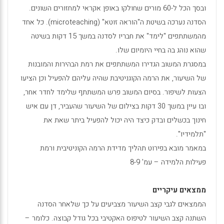
ובסך הכל ל-60 מורים שחולקו באופן אקראי למחזורים השונים.
הסדנה נערכה בשיטת ה"הוראה זוטא" (
microteaching
). כל אחד
מהמשתתפים "לימד" את חבריו לסדנה במשך 15 דקות בשיטה
שהוא נוהג בה בחיי היומיום שלו.
במסגרת המשוב הגדירו המשתתפים את רמת הבהירות והמובנות
של השיעור, את הרמה הקוגניטיבת שהיה עליהם להפעיל וכן הציעו
הצעות לשיפור. בסיום המשוב פרש המשתתף שלימד לחדר אחר,
ובו עיין במשך 30 דקות בצילום של השיעור שהעביר, דן עם איש
חינוך בכשלים ובדק כיצד היה יכול להפעיל ביתר שאת את
"תלמידיו".
במאמר מובא בפירוט תהליך מדידת הרמה הקוניטיבית ורמת
פעילות הלמידה – עמ' 8-9
ממצאים עיקריים
הממצאים לגבי קצב השיעור מצביעים על כך שלאחר הסדנה
השתנה קצב השיעור לטיפוס האקטיבי בכל גודל קבוצה. כלומר –