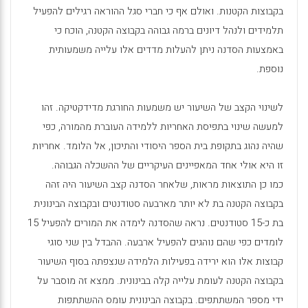
בקבוצות הקטנות. ואולם אף כי חברי סגל ההוראה רגילים להפעיל
תלמידים ולנהל דיונים ברמה גבוהה בקבוצה הקטנה, הוכח כי
באמצעות הסדנה ניתן להעלות מדדים אלו עלייה משמעותית
נוספת.
לשינוי הקצב של השיעור יש משמעות החורגת מדידקטיקה. זהו
למעשה שינוי בתפיסת האחריות ללמידה העוברת מהמורה, כפי
שהיה נהוג בתקופת בית הספר היסודי והתיכון, אל הלומד. אחריות
זו היא אולי אחד המאפיינים העיקריים של ההשכלה הגבוהה.
כמו כן התוצאות מראות, שלאחר הסדנה קצב השיעור היה זהה
בקבוצה הקטנה בת לא יותר מארבעה סטודנטים ובקבוצה הבינונית
בת כ-15 סטודנטים. נראה שהסדנה לימדה את המורים להפעיל 15
לומדים כפי שהם נוהגים להפעיל ארבעה. ההבדל בין שני סוגי
קבוצות אלו הוא ירידה בפעילות הלמידה שנצפתה בסוף השיעור
בקבוצה הקטנה לעומת עלייה קלה בבינונית. ממצא זה מוסבר על
ידי מספר המשתתפים. בקבוצה הבינונית עומס ההשתתפות