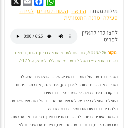
X
E
F
W
m
a
h
מילות מפתח:
הוראה
הכשרת מורים
למידה
ai
ce
at
פעילה
סדנה התנסותית
l
b
s
לחצו כדי להאזין
o
A
לפריט
o
p
k
p
מקור
:
על הגובה 6
, כתב עת לענייני הוראה בחינוך הגבוה, הוצאת
רשות ההוראה – המסלול האקדמי המכללה למנהל, עמ' 7-12
מספר רב מאוד של מחקרים מצביע על כך שהלמידה הפעילה
מגבירה את זכירת החומר לאורך זמן, את הבנתו, את כושר ניתוחו
הביקורתי ואת היכולת ליישמו במצבים חדשים.
נשאלת השאלה כיצד יש להכשיר את המורים על מנת שיפעילו את
תלמידיהם וידרשו מהם חשיבה ברמה גבוהה.
השיטה השכיחה ביותר להכשרת מורים בחינוך הגבוה היא באמצעות
סדנאות קצרות, בנות יום או כמה ימים, רציפות או מפוזרות לאורך