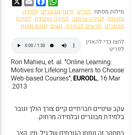
X
E
F
W
m
a
h
מילות מפתח:
הורים
חינוך מבוגרים
למידה
ai
ce
at
מקוונת
למידה מרחוק
למידה מתמדת
למידת
מבוגרים
מניעים לבחירה
נשים
קורס מקוון
l
b
s
o
A
לחצו כדי להאזין
o
p
לפריט
k
p
Ron Mahieu, et. al. "Online Learning:
Motives for Lifelong Learners to Choose
Web-based Courses",
EURODL
, 16 Mar
2013.
עקב שינויים חברתיים קיים צורך הולך וגובר
בלמידת מבוגרים ובלמידה מרחוק.
במחקר זה נותחו הגורמים של גיל, מין, קצב