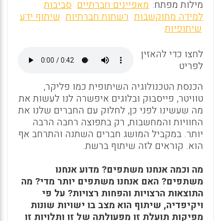
m
a
h
מילות מפתח:
מאפיינים חברתיים
סביבות
ai
ce
at
למידה מתוקשבות
רשתות חברתיות
שיתוף ידע
שיתופיות
l
b
s
o
A
לחצו כדי להאזין
o
p
לפריט
k
p
הכנסת הטכנולוגיה השיתופית כמו פליקר,
טוויטר, פייסבוק ובלוגים איפשרה לנו לעשות את
מה שעשינו לפני כן, לחלוק עם החברים שלנו את
החוויות והמחשבות, רק בתפוצה רחבה הרבה
יותר. במקביל המושג חברים השתנה והתרחב אף
הוא. קוראים לזה שיתוף ברשת.
מה וכמה אנחנו משתפים? מדוע אנחנו
משתפים? האם אנחנו משתפים יותר מדי? מה
התוצאות הרצויות והפחות רצויות? על פי
ויקיפדיה, שיתוף הוא מצב בו ישויות שונות
מפיקות תועלת זו מפעולתה של זו ותלויות זו