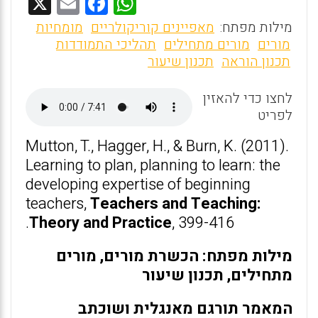
X
E
F
W
m
a
h
מילות מפתח:
מאפיינים קוריקולריים
מומחיות
ai
ce
at
מורים
מורים מתחילים
תהליכי התמודדות
תכנון הוראה
תכנון שיעור
l
b
s
o
A
לחצו כדי להאזין
o
p
לפריט
k
p
Mutton, T., Hagger, H., & Burn, K. (2011).
Learning to plan, planning to learn: the
developing expertise of beginning
teachers,
Teachers and Teaching:
Theory and Practice
, 399-416.
מילות מפתח: הכשרת מורים, מורים
מתחילים, תכנון שיעור
המאמר תורגם מאנגלית ושוכתב