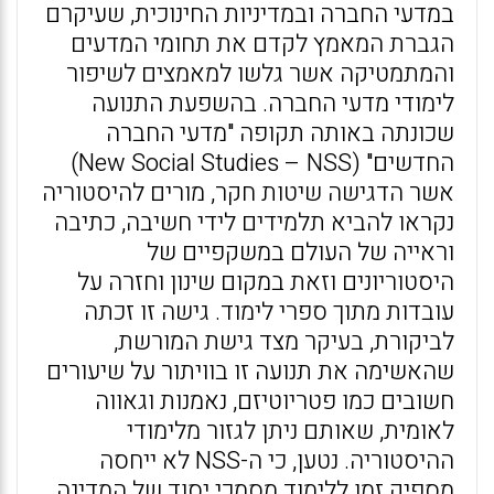
במדעי החברה ובמדיניות החינוכית, שעיקרם
הגברת המאמץ לקדם את תחומי המדעים
והמתמטיקה אשר גלשו למאמצים לשיפור
לימודי מדעי החברה. בהשפעת התנועה
שכונתה באותה תקופה "מדעי החברה
החדשים" (New Social Studies – NSS)
אשר הדגישה שיטות חקר, מורים להיסטוריה
נקראו להביא תלמידים לידי חשיבה, כתיבה
וראייה של העולם במשקפיים של
היסטוריונים וזאת במקום שינון וחזרה על
עובדות מתוך ספרי לימוד. גישה זו זכתה
לביקורת, בעיקר מצד גישת המורשת,
שהאשימה את תנועה זו בוויתור על שיעורים
חשובים כמו פטריוטיזם, נאמנות וגאווה
לאומית, שאותם ניתן לגזור מלימודי
ההיסטוריה. נטען, כי ה-NSS לא ייחסה
מספיק זמן ללימוד מסמכי יסוד של המדינה