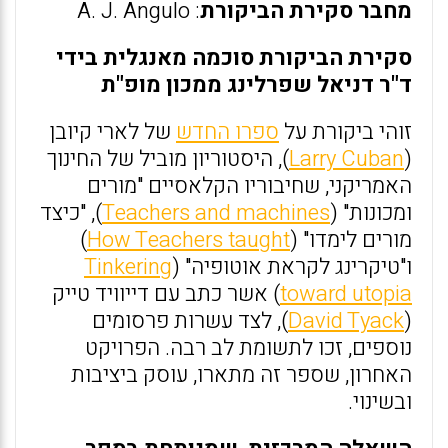
מחבר סקירת הביקורת
: A. J. Angulo
סקירת הביקורת סוכמה מאנגלית בידי
ד"ר דניאל שפרלינג ממכון מופ"ת
זוהי ביקורת על
ספרו החדש
של לארי קיובן
(
Larry Cuban
), היסטוריון מוביל של החינוך
האמריקני, שחיבוריו הקלאסיים "מורים
ומכונות" (
Teachers and machines
), "כיצד
מורים לימדו" (
How Teachers taught
)
ו"טיקרינג לקראת אוטופיה" (
Tinkering
toward utopia
) אשר כתב עם דייוויד טייק
(
David Tyack
), לצד עשרות פרסומים
נוספים, זכו לתשומת לב רבה. הפרויקט
האחרון, שספר זה מתארו, עוסק ביציבות
ובשינוי.