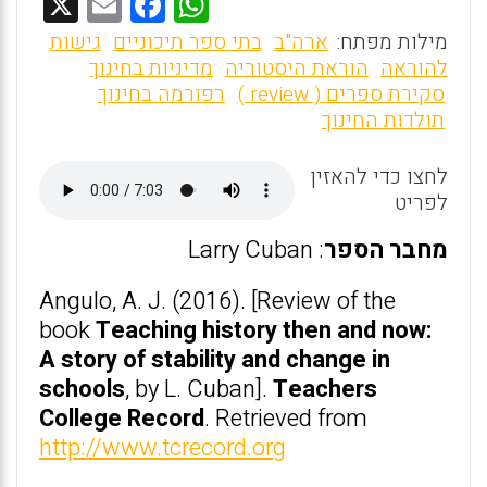
X
E
F
W
m
a
h
מילות מפתח:
ארה"ב
בתי ספר תיכוניים
גישות
ai
ce
at
להוראה
הוראת היסטוריה
מדיניות בחינוך
סקירת ספרים ( review )
רפורמה בחינוך
l
b
s
תולדות החינוך
o
A
o
p
לחצו כדי להאזין
לפריט
p
k
מחבר הספר
: Larry Cuban
Angulo, A. J. (2016). [Review of the
book
Teaching history then and now:
A story of stability and change in
schools
, by L. Cuban].
Teachers
College Record
. Retrieved from
http://www.tcrecord.org