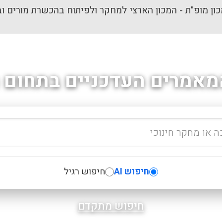
ון מופ"ת - המכון הארצי למחקר ולפיתוח בהכשרת מורים וב
מאמרים העדכניים בתחום ה
חיפוש AI
חיפוש רגיל
חיפוש מתקדם