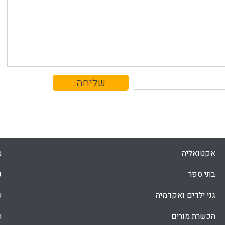
אקטואליה
מ
בתי ספר
נ
גני ילדים ואקדמיה
ס
הכשרת מורים
ס