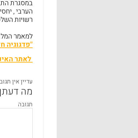
במסגרת התכני
הערבי , יחסי
רשויות השלט
למאמר המלא 
"פדגוגיה חדשנית : חי
לאתר האינט
עדיין אין תגוב
מה דעתך
תגובה