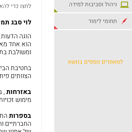
ניהול וסביבות למידה
לחצו כדי להאז
תחומי לימוד
לוי סבג תמי
הוגה הדעות ג
הוא אחד מאבנ
ומשולבת בתחו
למאמרים נוספים בנושא
בחטיבת הבינ
הצוותים פית
באזרחות
, ב
מימוש זכויות
בספרות
התמק
החברתיים והת
של אמנון שמו