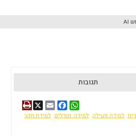
 AI
תגובות
X
E
F
W
m
a
h
ית
למידה פעילה
למידה: מודלים
למידת חקר
ai
ce
at
l
b
s