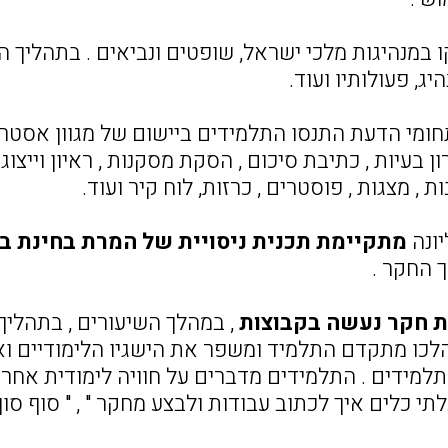
במנהיגות מלכי ישראל, שופטים ונביאים . בתהליך 
יג, פעולותיו ועוד.
ומי הדעת התנסו התלמידים ביישום של מגוון אסטרטג
 בעיות , כתיבת סיכום , הסקת מסקנות , ראיון וייצוג 
 , מצגות , פוסטרים , כרזות, לוח קיר ועוד.
ונה
מתקיימת תכנית ניסויית של המרת בחינת ב
 החקר .
ת חקר נעשה בקבוצות
, במהלך השיעורים , בתהליך 
כו מתקדם התלמיד ומשפר את הישגיו הלימודיים ואת 
תלמידים . התלמידים מדברים על חוויה לימודית אחרת : 
י כלים איך לכתוב עבודות ולבצע מחקר " , " סוף סו