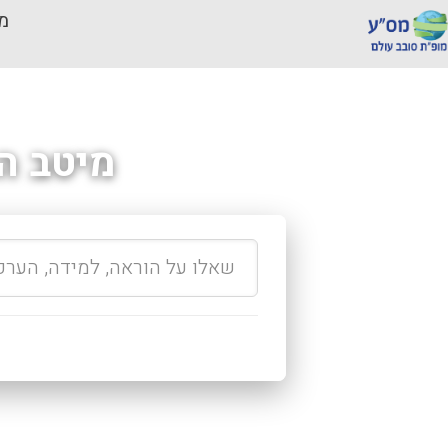
מכ
מיטב ה