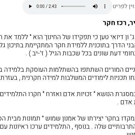
ין לפריט
ר, רכז חקר
' ון דיואי טען כי תפקידו של החינוך הוא " ללמד את 
י הדרך בתוכנית ללמידת חקר המתקיימת בתיכון גליל 
מי דעת שונים בכל שכבות הגיל ( ז'-יב ) .
יים המורים השתתפו בהשתלמות העוסקת בלמידה בד
חו תכניות לימודים המשלבות למידה חקרנית , בעזרת 
מסגרת הנושא " זכויות אדם ואזרח " חקרו התלמידים
 אדם .
דו בחקר יצירתו של אמנון שמוש " תמונות מבית הס
רבותיים שלה . בנוסף , התלמידים ערכו ראיונות עם
ש .