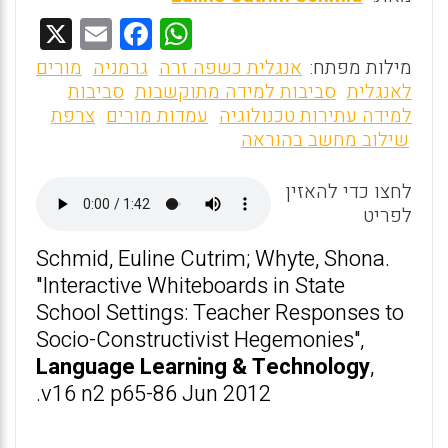
X
E
F
W
m
a
h
מילות מפתח:
אנגלית כשפה זרה
גרמניה
מורים
ai
ce
at
לאנגלית
סביבות למידה מתוקשבות
סביבות
למידה עתירות טכנולוגיה
עמדות מורים
צרפת
l
b
s
שילוב מחשב בהוראה
o
A
o
p
לחצו כדי להאזין
לפריט
p
k
Schmid, Euline Cutrim; Whyte, Shona.
"Interactive Whiteboards in State
School Settings: Teacher Responses to
Socio-Constructivist Hegemonies",
Language Learning & Technology
,
v16 n2 p65-86 Jun 2012.