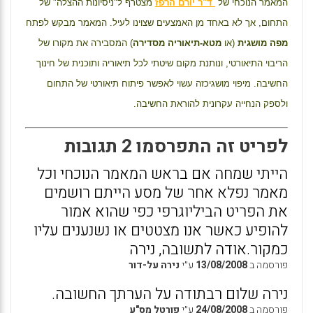
המאמר הנוכחי של
ד"ר יורם הרפז
מצטרף ל"ניסיונות ההצלה" של
התחום, אך לא באחד מן האמצעים שצוינו לעיל. המאמר מבקש לפתח
מפה מושגית
(או
מטא-תיאוריה מסדירה
) המסבירה את מקורו של
הריבוי התיאורטי, ונותנת מקום שיטתי לכל תיאוריה ותוכנית של חינוך
החשיבה. מיפוי מושגיכזה עשוי לאפשר פיתוח תיאורטי של התחום
ולספק הנחייה עקרונית להוראת החשיבה.
לפריט זה התפרסמו 2 תגובות
הייתי שמחה אם בראש המאמר הנוכחי וכל
מאמר נפלא אחר של מסע הייתם רושמים
את הפריט הביליוגרפי כפי שהוא אמור
להופיע כאשר אנו מצטטים או נשנענים עליו
כמקור.אודה לתשובה, נירה
פורסמה ב
13/08/2008
ע״י
נירה על-דור
נירה שלום רבתודה על הערתך החשובה.
פורסמה ב
24/08/2008
ע״י
פורטל מס"ע