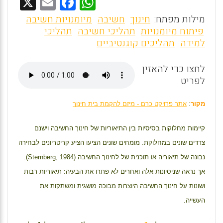
X
E
F
W
m
a
h
מילות מפתח:
חינוך
חשיבה
מיומנויות חשיבה
ai
ce
at
פיתוח מיומנויות
תהליכי חשיבה
תהליכי
למידה
תהליכים קוגנטיביים
l
b
s
o
A
לחצו כדי להאזין
o
p
לפריט
k
p
מקור
:
אתר פרויקט כרם - מיזם להקמת בית חינוך
קיימות מחלוקות בסיסיות בין התיאוריות של חינוך החשיבה וישנם
צדדים שונים במחלוקת. מומחים שונים הציעו הציע קריטריונים לבחירה
נבונה של תיאוריה או תוכנית של לחינוך החשיבה (
Sternberg, 1984
).
אך נראה שניסיונות אלה ואחרים לא פתרו את הבעיה: תיאוריות רבות
ושונות על חינוך החשיבה היוצרות מבוכה מושגית ומשתקות את
העשייה.