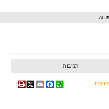
 AI
תגובות
X
E
F
W
מאמנים
m
a
h
ai
ce
at
l
b
s