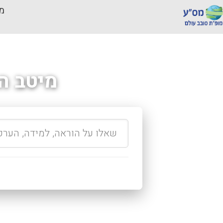
מכ
מיטב ה