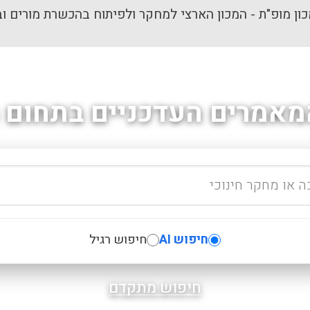
ון מופ"ת - המכון הארצי למחקר ולפיתוח בהכשרת מורים וב
מאמרים העדכניים בתחום ה
חיפוש AI
חיפוש רגיל
חיפוש מתקדם