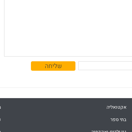
אקטואליה
מ
בתי ספר
נ