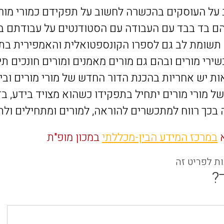
על העוסקים בהכשרה לחשוב על תפקידם כמורי מורים
ם בד בבד עם העבודה עם הסטודנטים על עבודתם בכ
 תשומת לב גם לספרו הקונספטואלית והאמפירית בתח
רי מורים ובהם גם מורים מא
מני
ם ומורים חונכים ת
ות יש אחריות בהכנת הדור החדש של מורי מורים וב
ל מורי מורים יתחיל בתפקידו כשהוא מצויד בידע, בד
 בכך רווח למתכשרים להוראה, למורים ומתחילים ולת
א
במרכז המידע הבין-מכללתי
במכון מופ"ת
ות לפריט זה
?