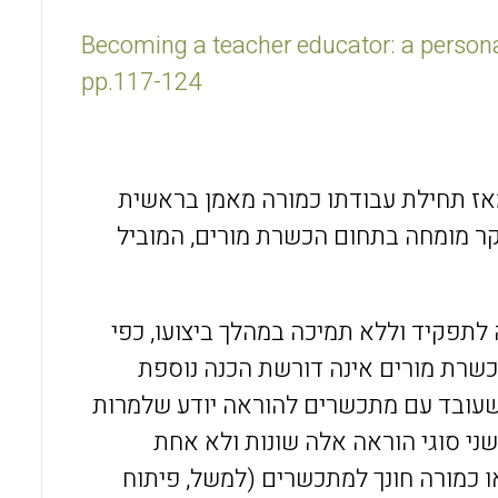
o
A
Becoming a teacher educator: a persona
o
p
pp.117-124
k
p
ז תחילת עבודתו כמורה מאמן בראשית
קר מומחה בתחום הכשרת מורים, המוביל
 לתפקיד וללא
תמי
כה במהלך ביצועו, כפי
כשרת מורים אינה דורשת הכנה נוספת
י שעובד עם מתכשרים להוראה יודע שלמרות
 שני סוגי הוראה אלה שונות ולא אחת
ו כמורה חונך למתכשרים (למשל, פיתוח