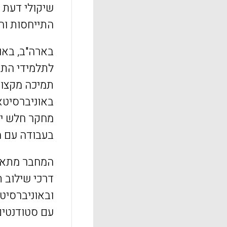
שיקולי דעת 
התייחסות והי
בארה"ב, באו
לתלמידי התו
תמי
כה מקצוע
באוניברסיטא
מחקר חלש יו
בעבודה עם מ
המחבר מתאר 
דרכי שילוב 
ובאוניברסיט
עם סטודנטים