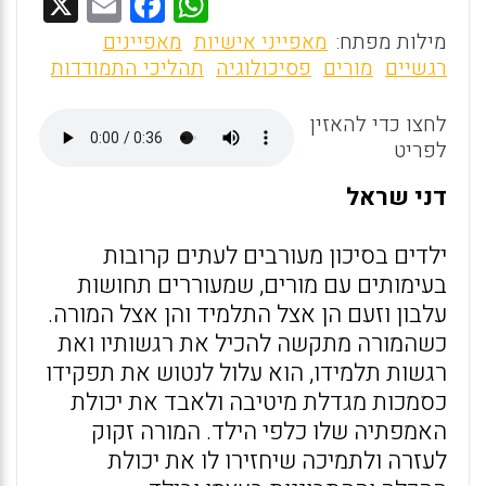
X
E
F
W
m
a
h
מילות מפתח:
מאפייני אישיות
מאפיינים
ai
ce
at
רגשיים
מורים
פסיכולוגיה
תהליכי התמודדות
l
b
s
לחצו כדי להאזין
o
A
לפריט
o
p
דני שראל
k
p
ילדים בסיכון מעורבים לעתים קרובות
בעימותים עם מורים, שמעוררים תחושות
עלבון וזעם הן אצל התלמיד והן אצל המורה.
כשהמורה מתקשה להכיל את רגשותיו ואת
רגשות תלמידו, הוא עלול לנטוש את תפקידו
כסמכות מגדלת מיטיבה ולאבד את יכולת
האמפתיה שלו כלפי הילד. המורה זקוק
לעזרה ולתמיכה שיחזירו לו את יכולת