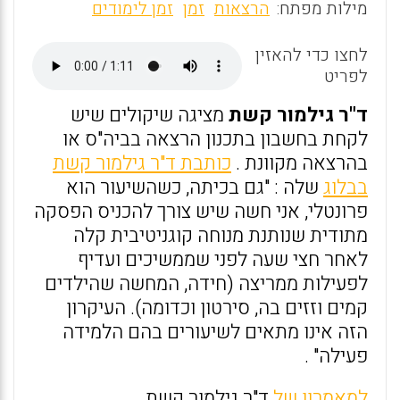
m
a
h
מילות מפתח:
הרצאות
זמן
זמן לימודים
ai
ce
at
לחצו כדי להאזין
s
b
l
לפריט
o
A
o
p
ד"ר גילמור קשת
מציגה שיקולים שיש
לקחת בחשבון בתכנון הרצאה בביה"ס או
k
p
בהרצאה מקוונת .
כותבת ד"ר גילמור קשת
בבלוג
שלה : "גם בכיתה, כשהשיעור הוא
פרונטלי, אני חשה שיש צורך להכניס הפסקה
מתודית שנותנת מנוחה קוגניטיבית קלה
לאחר חצי שעה לפני שממשיכים ועדיף
לפעילות ממריצה (חידה, המחשה שהילדים
קמים וזזים בה, סירטון וכדומה). העיקרון
הזה אינו מתאים לשיעורים בהם הלמידה
פעילה" .
למאמרון של
ד"ר גילמור קשת