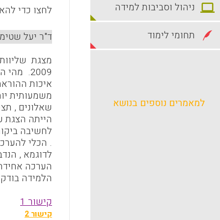
ניהול וסביבות למידה
לחצו כדי להאז
תחומי לימוד
ד"ר יעל שטימב
מצגת שליוותה
2009. מה
איכות ההוראה
משמעותית יותר
למאמרים נוספים בנושא
שאלונים , תצ
הייתה הצגת עק
לחשיבה ביקור
לדוגמא , הנד
הערכה אחידה ,
הלמידה בודק 
קישור 1
קישור 2