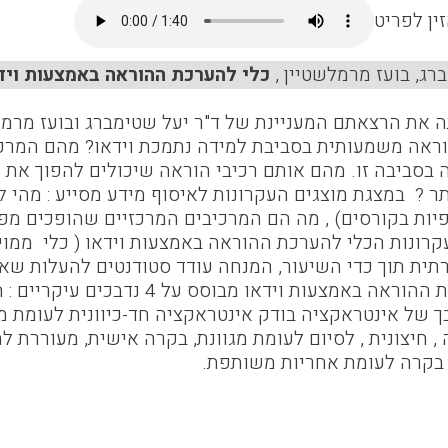
ין לפריט
רג, בועז מרמלשטיין ,
כלי להערכת ההוראה באמצעות ויד
 את הרצאתם המעניינת של ד"ר יעל שטימברג ובועז מרמל
י הוראה משמעותית בסביבת למידה נתמכת וידאו? מהם המר
 בסביבה זו. מהם אותם רכיבי הוראה שיכולים להפוך את ה
 ? במצגת מוצגים העקרונות לאיסוף מידע מסייע : מהי למ
פיות בקורסים) , מה הם המרכיבים המרכזיים שהופכים מ
רונות הכלי להערכת ההוראה באמצעות וידאו ( כלי ממוין
תית תוך כדי השיעור, המנחה עודד סטודנטים להעלות שאלו
. הכלי להערכת ההוראה באמצעות ויד
בך של אינטראקציה בודק אינטראקציה חד-כיוונית לעומת מ
 חיצונית , לסיום לעומת מגוונת, בקרה אישית, מעוררת ל
בקרה לעומת אחריות משותפת.