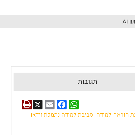
 AI
תגובות
X
E
F
W
m
a
h
ת הוראה-למידה
סביבת למידה נתמכת וידאו
ai
ce
at
l
b
s