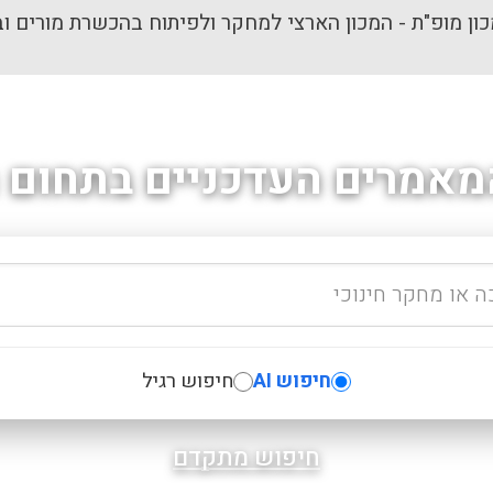
ון מופ"ת - המכון הארצי למחקר ולפיתוח בהכשרת מורים וב
מאמרים העדכניים בתחום ה
חיפוש AI
חיפוש רגיל
חיפוש מתקדם