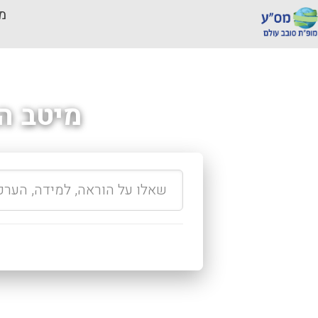
מכ
מיטב ה