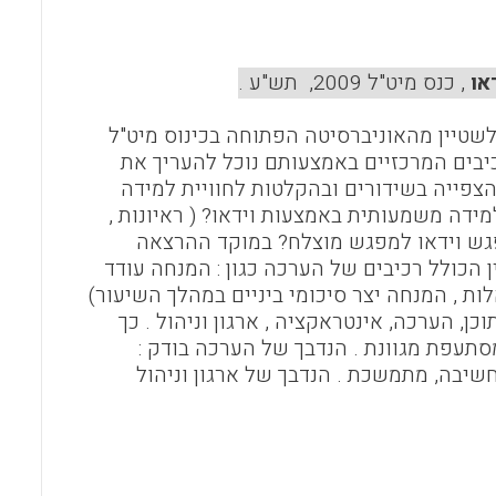
o
A
o
p
או
, כנס מיט"ל 2009, תש"ע .
k
p
שטיין מהאוניברסיטה הפתוחה בכינוס מיט"ל
כיבים המרכזיים באמצעותם נוכל להעריך את
צפייה בשידורים ובהקלטות לחוויית למידה
ידה משמעותית באמצעות וידאו? ( ראיונות ,
פגש וידאו למפגש מוצלח? במוקד ההרצאה
 הכולל רכיבים של הערכה כגון : המנחה עודד
ת , המנחה יצר סיכומי ביניים במהלך השיעור)
או מבוסס על 4 נדבכים עיקריים : תוכן, הערכה, אינטראקציה , ארגון וניהול . כך
סתעפת מגוונת . הנדבך של הערכה בודק :
חשיבה, מתמשכת . הנדבך של ארגון וניהול