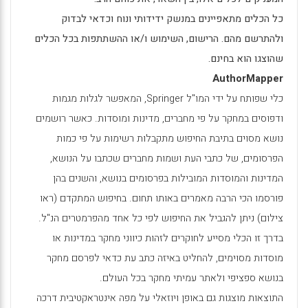
כל הכלים מתאפיינים במנשק ידידותי ונוח וכדאי לבדוק
ולהתרשם מהם. הרישום, השימוש ו/או ההשתתפות בכל הכלים
שהוצגו הוא בחינם.
AuthorMapper
כלי שפותח על ידי המו"ל
Springer
, המאפשר לגלות מגמות
ודפוסים במחקר על פי מחברים, מדינות ומוסדות. כאשר רושמים
נושא מסוים בתיבת החיפוש מתקבלות רשימות על פי כמות
הפרסומים, של כתבי העת ושמות מחברים שכתבו על הנושא,
המדינות והמוסדות המובילות בפרסומים בנושא, והשנים בהן
פורסמו הכי הרבה מאמרים באותו תחום. בחיפוש המתקדם (ראו
צילום) ניתן להגביל את החיפוש לפי כל אחד מהפרמטרים הנ"ל.
בדרך זו הכלי מסייע לחוקרים לזהות כיווני מחקר במדינות או
מוסדות מסוימים, להחליט באיזה כתב עת כדאי לפרסם מחקר
בנושא ספציפי ולאתר עמיתי מחקר בכל העולם.
התוצאות מוצגות גם באופן ויוזאלי על מפה אינטראקטיבית דרכה