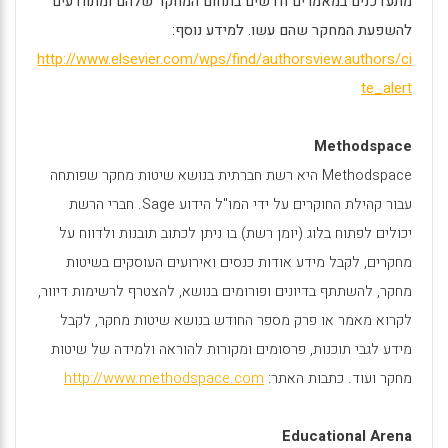
מתעדכנים במאמרים חדשים בתחום המחקר שלהם ומתוודעים
להשפעת המחקר שהם עשו. למידע נוסף:
http://www.elsevier.com/wps/find/authorsview.authors/ci
te_alert
Methodspace
Methodspace
היא רשת חברתית בנושא שיטות מחקר שפותחה
עבור קהילת החוקרים על ידי המו"ל הידוע
Sage
. חברי הרשת
יכולים לפתוח בלוג (יומן רשת) בו ניתן לכתוב תובנות ולדווח על
מחקרים, לקבל מידע אודות כנסים ואירועים העוסקים בשיטות
מחקר, להשתתף בדיונים ופורומים בנושא, להצטרף לרשימות דיוור,
לקרוא מאמר או פרק מספר החודש בנושא שיטות מחקר, לקבל
מידע לגבי תוכנות, פרסומים ומקורות להוראה ולמידה של שיטות
מחקר ועוד. כתבות האתר:
http://www.methodspace.com
Educational Arena