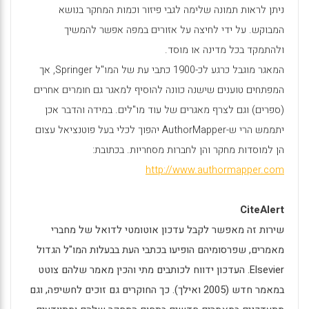
ניתן לראות תמונה שלימה לגבי פיזור וכמות המחקר בנושא
המבוקש. על ידי לחיצה על אזורים במפה אפשר להמשיך
ולהתמקד בכל מדינה או מוסד.
המאגר מוגבל כרגע לכ-1900 כתבי עת של המו"ל
Springer
, אך
המפתחים טוענים שישנה כוונה להוסיף למאגר גם חומרים אחרים
(ספרים) וגם לצרף מאגרים של עוד מו"לים. במידה והדבר אכן
יתממש הרי ש-
AuthorMapper
יהפוך לכלי בעל פוטנציאל עצום
הן למוסדות מחקר והן לחברות מסחריות. בכתובת:
http://www.authormapper.com
CiteAlert
שירות זה מאפשר לקבל עדכון אוטומטי לדואל של מחברי
מאמרים, שפרסומיהם הופיעו בכתבי העת בבעלות המו"ל הגדול
Elsevier
. העדכון ידווח לכותבים מתי והכין מאמר שלהם צוטט
במאמר חדש (2005 ואילך). כך החוקרים גם זוכים לחשיפה, וגם