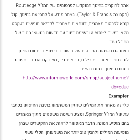
אתר לחוקרים בחינוך המוקדש לפרסומים של המו"ל
Routledge
(מקבוצת
Taylor & Francis
). באתר מידע על כתבי עת בחינוך, קול
קורא לפרסום מאמרים, דוגמאות מאמרים לקריאה חופשית בטקסט
מלא, רישום ל-
alerts
ורשימת דיוור עם חדשות בנושאי חינוך של
המו"ל ועוד.
באתר גם רשימות מפורטות של קישורים חיצוניים בתחום החינוך:
לוח כנסים, אתרים מובילים, קבוצות דיון, ואינדקס ארגונים מפורט
בתחום החינוך. כתובת האתר:
http://www.informaworld.com/smpp/subjecthome?
db=educ
Exampler
כלי זה מאתר את המילים שהזין המשתמש בתיבת החיפוש בכתבי
עת של המו"ל
Springer
, ומציג רשימת משפטים מתוך מאמרים
בהם מופיע המונח. הדבר מאפשר לראות את ההקשרים שבהן
מופיעות המילים ולהבין טוב יותר את משמעותן. הכלי עשוי