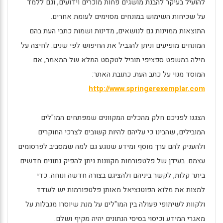
להועיל בעיקר להבנת מושגים פחות מוכרים וידועים, וגם ללמד
על שכיחות השימוש במונחים מסוימים לעומת אחרים.
התוצאות ממוינות גם לנושאים, מדינות ושמות כתבי העת בהם
המונחים מופיעים וניתן להגביל את החיפוש לפי שנים. לחיצה על
מילה במשפט ספציפי תוביל לטקסט המלא של המאמר, אם
המוסד מנוי על כתב העת. כתובת האתר:
http://www.springerexemplar.com
הצגנו לפניכם חלק מהכלים המקוונים שמפתחים המו"לים
המובילים, שהבינו כי עליהם להיות קשובים לצרכי החוקרים
ולהעניק להם ערך מוסף ומידע שנוגע גם למה שמסביב לפרסומים
עצמם. בעידן של פלטפורמות מקוונות ניתן להפיק נתונים חדשים
ביתר קלות, לקשר ביניהם ולהציגם בצורה חדשה ונוחה. כדי
למצות את מלוא הפוטנציאל מאותן פלטפורמות יש לעודד
ולקוות לשיתופי פעולה בין המו"לים על מנת שיוסרו מגבלות על
מאגרי המידע וכיסוי בסיסי הנתונים יהיה מקיף ושלם.