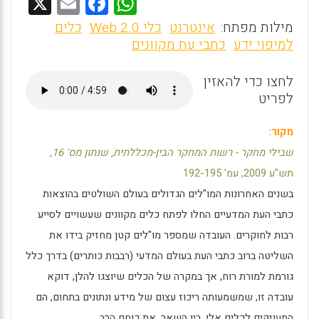
X
E
F
W
m
a
h
מילות מפתח:
אינטרנט
כלי Web 2.0
כלים
ai
ce
at
למיפוי ידע
כתבי עת מקוונים
l
b
s
לחצו כדי להאזין
o
A
לפריט
o
p
k
p
מקור:
שבילי מחקר - רשות המחקר הבין-מכללתית, שנתון מס' 16,
תש"ע 2009, עמ' 192-195
בשנים האחרונות המו"לים הגדולים בעולם השולטים בהוצאות
כתבי העת המדעיים החלו לפתח כלים מקוונים שעשויים לסייע
רבות לחוקרים. העובדה שמספר מו"לים קטן מחזיק בידו את
השליטה ברוב כתבי העת בעולם המדעי (רבבות כותרים) בדרך כלל
גורמת למורת רוח, אך במקרה של הכלים שיוצגו להלן, דוקא
עובדה זו, שמשמעותה ריכוז עצום של מידע ונתונים בתחום, הם
המעניקים לכלים אלו, בין השאר, את כוחם הרב.