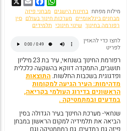
X
E
F
W
m
a
h
מילות מפתח:
בחינות הישגים
מבחני פיזה
ai
ce
at
מבחנים בינלאומיים
מערכות חינוך בעולם
סין
רפורמה בחינוך
שינוי חינוכי
תלמידים
l
b
s
o
A
לחצו כדי להאזין
o
p
לפריט
k
p
רפורמת החינוך בשנחאי, עיר בת 23 מיליון
תושבים, התמקדה דווקא בהשקעה כלכלית
ופדגוגית בשכבות החלשות.
התוצאות
מדהימות: העיר הגיעה למקומות
הראשונים בדירוג העולמי בקריאה,
במדעים ובמתמטיקה .
שנחאי- מערכת החינוך בעיר הגדולה בסין
הביאה את תלמידיה למקום הראשון במבחן
פיזה גם במדעים, גם במתמטיקה וגם