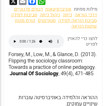
X
E
F
W
m
a
h
מילות מפתח:
אוניברסיטאות
דגמים פדגוגיים
ai
ce
at
דרכי הוראה
כיתה
ניהול כיתה
סביבות למידה
סביבת הוראה-למידה
סטודנטים
קורס מקוון
l
b
s
שיטות הוראה
o
A
o
p
לחצו כדי להאזין
לפריט
p
k
Forsey, M., Low, M., & Glance, D. (2013).
Flipping the sociology classroom:
Towards a practice of online pedagogy.
Journal Of Sociology
, 49(4), 471-485.
ההוראה והלמידה באוניברסיטה עוברות
שינויים עמוקים.