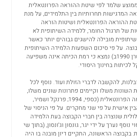
 התלמיד הממוצע שלמד לפי שיטת ההוראה הפרונטאלית
ראה המדגישות תחרותיות בין התלמידים, על מנת
יטת ההוראה הפרונטאלית ושיטות הוראה
ת של תרגול החומר, ללמידה השיתופית לא
השיתופית מובילה להישגים גבוהים יותר כאשר
בוצה. על פי סיכום השפעות הלמידה השיתופית
על הישגים בלימודים בניסויים שנערכו עד שנת 1983 (סלבין, אצל שי ושרן 1990ב) נמצא כי רמת הכיתה אינה משפיעה
ל לכיתות בחינוך היסודי.
לנות, להקשבה לדברי הזולת ועוד. נוסף לכל
ת השונות משלו וקיימים פתרונות שונים משלו,
כך נמנעות טעויות מוחלטות והרגלי החשיבה הנוקשים האופייניים להוראה הפרונטאלית (כספי, 1994; פרנקל ושמיר,
ין אישית על פי שני מחקרים. על פי הניסוי של
ולית שנוצרה בין חברי הקבוצה בעת הלמידה
עלייה בהישגיהם של התלמידים (שי ושרן, 1990א). ניסוי נוסף נערך על ידי יגר, גונסון וג'ונסון, (בתוך שי
לוש קבוצות שונות: בקבוצה הראשונה, התקיים דיון מובנה בו היה