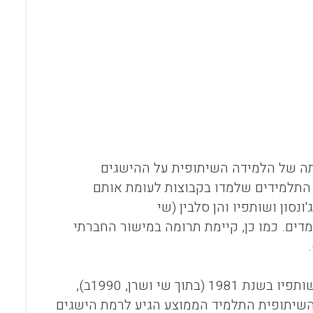
o
A
o
p
k
p
ניסויים שבדקו את השפעתה של הלמידה השיתופית על ההישגים
ל התלמידים שלמדו בקבוצות לעומת אותם
סון ושותפיו והן סלבין (שי
 הלומדים. כמו כן, קיימת תרומה במישור החברתי
על פי ניתוח של נתונים שהתקבלו ב- 122 מחקרים אשר פרסמו ג'ונסון ושותפיו בשנת 1981 (בתוך שי ושרן, 1990ב),
 השיתופית התלמיד הממוצע הגיע לרמת הישגים