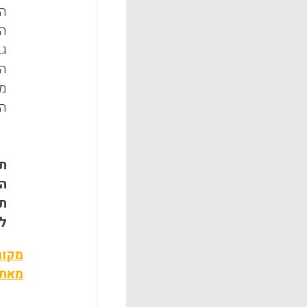
הע
הל
גב
מפ
הפ
לסיכ
תו
הח
תו
לנ
מקור
מאת: 