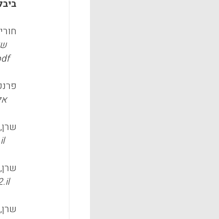
ביבל
חורין, א
שלה
pdf
פרנקל, ר' ושמיר, ח
אל
שרן, ש'
il
שרן, ש'
.il
שרן, ש'