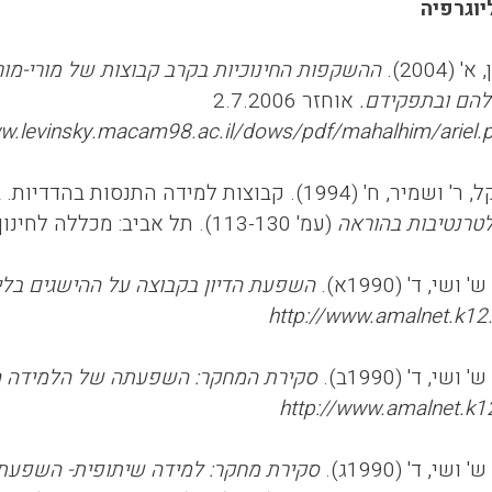
יוגרפיה
' (2004).
ההשקפות החינוכיות בקרב קבוצות של מורי-מו
ם ובתפקידם.
אוחזר 2.7.2006
ww.levinsky.macam98.ac.il/dows/pdf/mahalhim/ariel.
' (1994). קבוצות למידה התנסות בהדדיות. בתוך ו' פורטוגלי (עורכת),
טרנטיבות בהוראה
(עמ' 113-130). תל אביב: מכללה לחינוך-סמינר הקיבוצים.
 ושי, ד' (1990א).
השפעת הדיון בקבוצה על ההישגים בלי
http://www.amalnet.k12.
 ושי, ד' (1990ב).
סקירת המחקר: השפעתה של הלמידה ה
http://www.amalnet.k12
 ושי, ד' (1990ג).
סקירת מחקר: למידה שיתופית- השפעתם