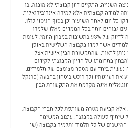
 השנייה, התקיים דיון קבוצתי לא מובנה, בו
תה למידה קבוצתית אלא למידה אינדיבידואלית
כל יום במשך 18 ימים, התלמידים נבדקו כל יום לאחר השיעור וכן בסוף הניסוי כולו.
גים גבוהים יותר בכל הממדים מאלו שלמדו
באופן אינדיבידואלי. הקבוצה הראשונה, בה התקיים הדיון המובנה, הגיעה לדיוק של 93% בתשובות במבחן היומי, לעומת
נייה, בה התקיים דיון פתוח, אשר הגיעה לדיוק של 87%. התלמידים אשר למדו בקבוצה השלישית באופן
וצאות מחקרים אלו ניתן לראות, שהתקשורת הבין אישית אצל
בחין בתרומתו של הדיון הקבוצתי לקידום
 (שי ושרן, 1990א). מכיוון שהלמידה נעשית ביחד עם מספר מצומצם של תלמידים,
 את רעיונותיו וכך רוכש ביטחון בהבעה (פרנקל
ה הפרונטאלית אינה מקדמת את התקשורת הבין
 אלא קביעת מטרה משותפת לכל חברי הקבוצה,
ל שיתוף פעולה בקבוצה, עיצוב המשימה
 ההישגים של כל תלמיד ותלמיד בקבוצה (שי