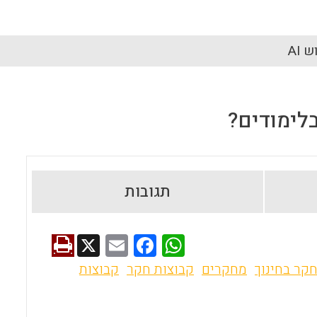
 AI
לימודים?
תגובות
X
E
F
W
m
a
h
קר בחינוך
מחקרים
קבוצות חקר
קבוצות
ai
ce
at
l
b
s