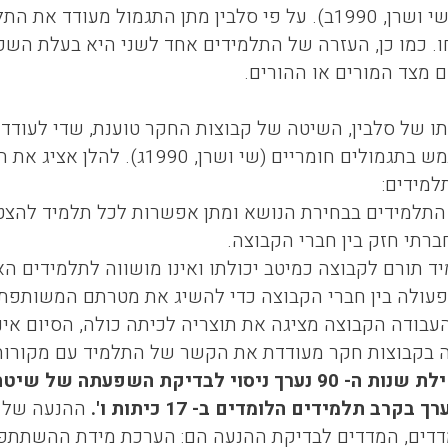
ושרן, 1990ג; שי ושרן, 1990ב). על פי סלבין מתן התגמול
ו. כמו כן, העזרה של התלמידים אחד לשני היא בעלת הש
 מצד המורים או ההורים.
ו של סלבין, השיטה של קבוצות החקר טוענת, שדי לעודד א
במקום להשתמש בתגמולים חומריים 
למידים:
התלמידים בבחירת הנושא ומתן אפשרות לכל תלמיד להצטר
ברתי חזק בין חברי הקבוצה.
ד תורם לקבוצה כמיטב יכולתו ואינו מושווה לתלמידים ה
פעולה בין חברי הקבוצה כדי להשיג את מטרתם המשותפת.
עבודה הקבוצה מציגה את תוצריה לכיתה כולה, הסיום אינ
 בקבוצות חקר מעודדת את הקשר של התלמיד עם מקורות מי
בתחילת שנות ה- 90 נערך ניסוי לבדיקת השפעתה
רך בקרב תלמידים הלומדים ב- 17 כיתות ו'.
ההנעה של ת
דים, המדדים לבדיקת ההנעה הם: הערכת מידת ההשתתפות