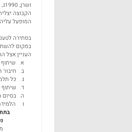
הקבוצה יצליח
המופעל עליהם
בסתירה לטענת
העניין אצל הת
א.
שיתוף 
ב.
חיבור ח
ג.
כל תלמי
ד.
שיתוף 
ה.
בסיום ה
ו.
הלמידה
נע
מד