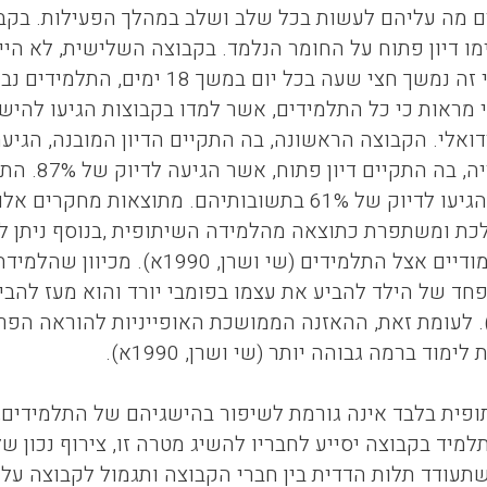
ם מה עליהם לעשות בכל שלב ושלב במהלך הפעילות. בקבוצה
מו דיון פתוח על החומר הנלמד. בקבוצה השלישית, לא היי
ללא דיון. ניסוי זה נמשך חצי שעה ב
י מראות כי כל התלמידים, אשר למדו בקבוצות הגיעו להיש
הקבוצה הש
אינדיבידואלי הגיעו לדיוק של 61% בתשובותיהם. מת
כת ומשתפרת כתוצאה מהלמידה השיתופית ,בנוסף ניתן לה
ההישגים הלימודיים אצל התלמידים
חד של הילד להביע את עצמו בפומבי יורד והוא מעז להביע
שמיר, 1994). לעומת זאת, ההאזנה הממושכת האופייניות להורא
מוד ברמה גבוהה יותר (שי ושרן, 1990א).
פית בלבד אינה גורמת לשיפור בהישגיהם של התלמידים,
מיד בקבוצה יסייע לחבריו להשיג מטרה זו, צירוף נכון ש
שתעודד תלות הדדית בין חברי הקבוצה ותגמול לקבוצה על