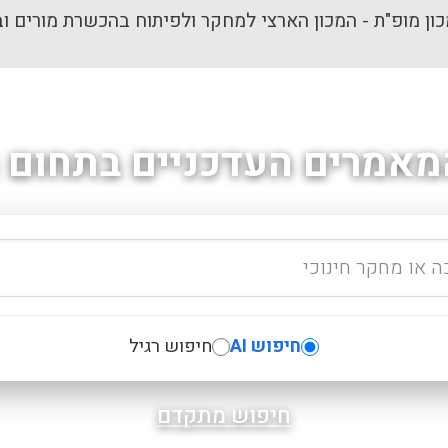
ון מופ"ת - המכון הארצי למחקר ולפיתוח בהכשרת מורים וב
מאמרים העדכניים בתחום ה
חיפוש AI
חיפוש רגיל
חיפוש מתקדם