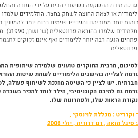
רכת מידת ההשקעה בשיעורי הבית על ידי המורה והחלט
ימודית או לצאת החוצה לשחק בחצר. התלמידים שלמדו ע
והות יותר ממוריהם והעדיפו פעמים רבות יותר להמשיך
התלמידים 
תחים הנעה רבה יותר ללימודים ואף אינם זקוקים לתגמ
רונטאלית.
ום, מרבית החוקרים טוענים שלמידה שיתופית המתבצ
רמת לעלייה בהישגים הלימודיים לעומת שיטות ההוראה
ברתית. יש לציין כי השיטה מחנכת לשיתוף פעולה, לס
רמת גם להיבט הקוגניטיבי, הילד לומד להכיר בעובדה 
קודת הראות שלו, ולפתרונות שלו.
 וקרדיט : מכללת לוינסקי ,
סיגל מזאה , רם דרורית , יולי 2006