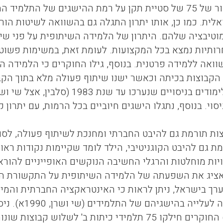
שעלתה בשיעור של 75 של סטיית תקן על רמת ההישגים של
אלית. כמו כן, אותו יתרון התגלה גם בהשוואה לשיטות הו
וטיבציה שלהם. היתרון של הלמידה השיתופית על פני ש
ותיות נמצא בכל המקצועות. לעומת זאת, במשימות פשוטו
וואה ללמידה פרטנית. בנוסף, גילו החוקרים כי הלמידה 
ן הקבוצות בכיתה וכאשר ישנו שיתוף פעולה מלא בתוך הק
סוי. בנוסף, נתגלו הישגים חיוביים בכל הרמות, עם יתרון ק
ות תורמת גם להיבט החברתי ומחנכת לשיתוף פעולה, לסוב
ת גם להיבט הקוגניטיבי, הילד לומד שקיימות נקודות ראו
הלן אציג את השפעתה של הלמידה השיתופית על התקשורת הב
רך בישראל, ניתן לראות כי האינטראקציה החברתית והמיל
הפעילה, תרמה ל
ושרן, 1990א) החוקרים חילקו 75 תלמידי כיתות ב' לש