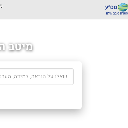
מכ
מיטב ה