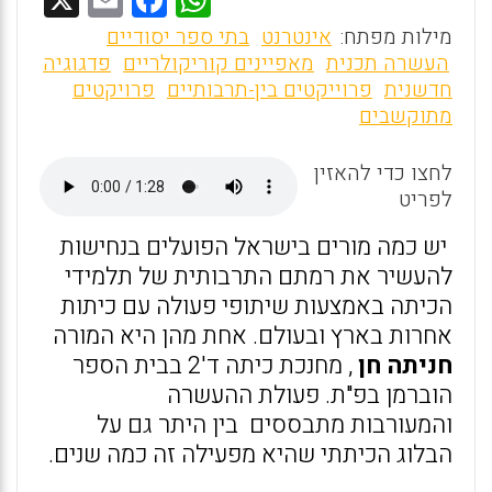
m
a
h
מילות מפתח:
אינטרנט
בתי ספר יסודיים
ai
ce
at
העשרה תכנית
מאפיינים קוריקולריים
פדגוגיה
חדשנית
פרוייקטים בין-תרבותיים
פרויקטים
l
b
s
מתוקשבים
o
A
o
p
לחצו כדי להאזין
לפריט
p
k
יש כמה מורים בישראל הפועלים בנחישות
להעשיר את רמתם התרבותית של תלמידי
הכיתה באמצעות שיתופי פעולה עם כיתות
אחרות בארץ ובעולם. אחת מהן היא המורה
חניתה חן
, מחנכת כיתה ד'2 בבית הספר
הוברמן בפ"ת. פעולת ההעשרה
והמעורבות מתבססים בין היתר גם על
הבלוג הכיתתי שהיא מפעילה זה כמה שנים.