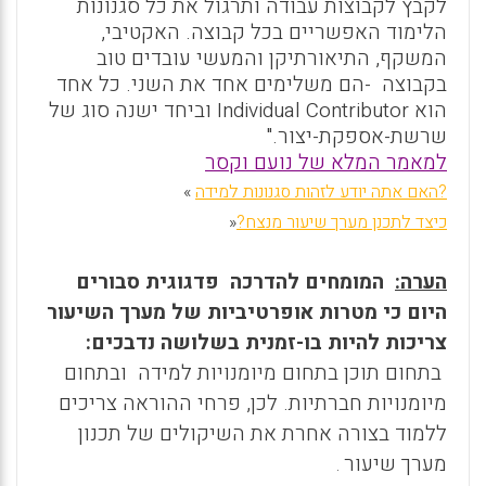
לקבץ לקבוצות עבודה ותרגול את כל סגנונות
הלימוד האפשריים בכל קבוצה. האקטיבי,
המשקף, התיאורתיקן והמעשי עובדים טוב
בקבוצה
-
הם משלימים אחד את השני. כל אחד
הוא
Individual Contributor
וביחד ישנה סוג של
שרשת-אספקת-יצור
.
"
למאמר המלא של נועם וקסר
?
האם אתה יודע לזהות סגנונות למידה
«
כיצד לתכנן מערך שיעור מנצח
?
»
הערה:
המומחים להדרכה פדגוגית סבורים
היום כי מטרות אופרטיביות של מערך השיעור
צריכות להיות בו-זמנית בשלושה נדבכים:
בתחום תוכן בתחום מיומנויות למידה
ובתחום
מיומנויות חברתיות. לכן, פרחי ההוראה צריכים
ללמוד בצורה אחרת את השיקולים של תכנון
מערך שיעור
.