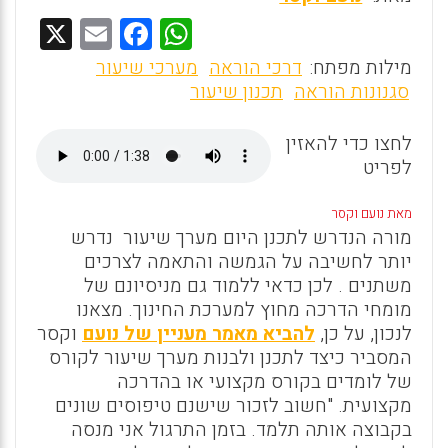
X
E
F
W
m
a
h
מילות מפתח:
דרכי הוראה
מערכי שיעור
ai
ce
at
סגנונות הוראה
תכנון שיעור
l
b
s
לחצו כדי להאזין
o
A
לפריט
o
p
k
p
מאת נועם וקסר
מורה הנדרש לתכנן היום מערך שיעור נדרש
יותר לחשיבה על הגמשה והתאמה לצרכים
משתנים . לכן כדאי ללמוד גם מניסיונם של
מומחי הדרכה מחוץ למערכת החינוך. מצאנו
לנכון, על כן,
להביא מאמר מעניין של נועם
וקסר
המסביר כיצד לתכנן ולבנות מערך שיעור לקורס
של לומדים בקורס מקצועי או בהדרכה
מקצועית. "חשוב לזכור שישנם טיפוסים שונים
בקבוצה אותה תלמד
.
בזמן התרגול אני מנסה