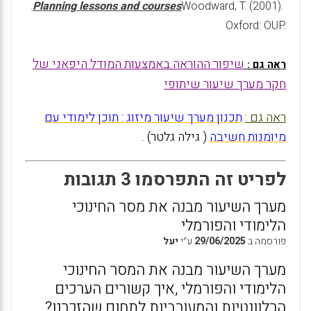
.
Planning lessons and courses
Woodward, T. (2001).
Oxford: OUP.
שיפור ההוראה באמצעות המודל היפאני של
ראה גם :
חקר מערך שיעור שיתופי
ראה גם :
תכנון מערך שיעור מיזוג : תוכן לימודי עם
מיומנות חשיבה
( גילה גלטר) .
לפריט זה התפרסמו 3 תגובות
מערך השיעור מבנה את מסר החינוכי
הלימודי והפורמלי
פורסמה ב
29/06/2025
ע״י
יעל
מערך השיעור מבנה את המסר החינוכי
הלימודי והפורמלי ,איך קשורים הערכים
הרלוונטיות והמעורביות לתחום שהזכרנו?