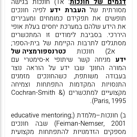
דגמים של חונכות
: א1) חונכות בגישה
מסורתית של
העברת ידע
לפיה חונכים
תופשים את תפקידם כמומחים ומעבירים
את הידע שלהם במערכת יחסים בעלת אופי
היררכי. בסביבת לימודים זו המתכשרים
מסתגלים לתרבות הקיימת של בית-הספר;
א2) חונכות
כטרנספורמציה של
ידע
מניחה קשר שיתופי א-סימטרי עם
המורה החונך שבו ידע על הוראה נוצר
בעבודה משותפת, כשהחונכים מזמנים
התנסויות המקדמות התפתחות וצמיחה
מקצועיים למתכשרים (Cochran-Smith &
Paris, 1995).
ב) חונכות–מלמדת (educative mentoring;
Feiman-Nemser, 2001) שבה חונכים
מספקים הזדמנויות להתפתחות מקצועית