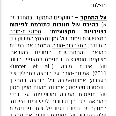
מוצלחת.
על המחקר
– החוקרים התמקדו במחקר זה
א)
בהיבט של חונכות כתורמת לפיתוח
כשירויות מקצועיות
:
מסוגלות-מורה
המאפשרת ויסות של זמן ומאמץ המושקעים
בעבודה;
התלהבות-מורה
המתבטאת במידת
ההנאה וההתרגשות הנחווים בהוראה,
משקפת מוטיבציה, ונתפסת כמאפיין חשוב
של איכות מורה (Kunter et al.,
2011);
אמונות-מורה
על הוראה כתהליך של
העברה;
אמונות-מורה
על הוראה כתהליך
קונסטרוקטיביסטי; אמונות מהוות מעין מסנן
של תפיסות המורה ומשפיעות על דרכי
ההוראה, לכן הן נקשרות לכישורים ואיכות.
במחקר זה הושם דגש על שתי פרדיגמות
אלה בהקשר של תפיסות חונכות את תהליך