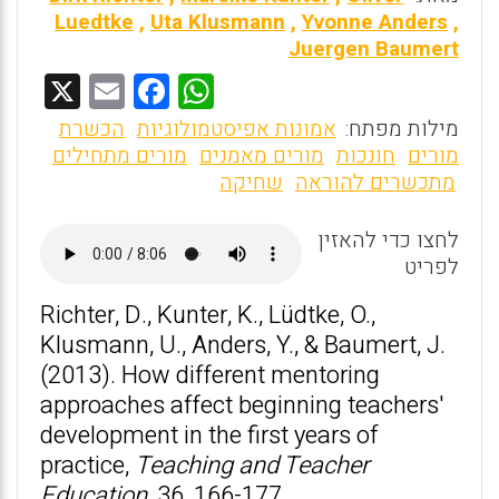
Luedtke
,
Uta Klusmann
,
Yvonne Anders
,
Juergen Baumert
X
E
F
W
m
a
h
מילות מפתח:
אמונות אפיסטמולוגיות
הכשרת
ai
ce
at
מורים
חונכות
מורים מאמנים
מורים מתחילים
מתכשרים להוראה
שחיקה
l
b
s
o
A
לחצו כדי להאזין
o
p
לפריט
k
p
Richter, D., Kunter, K., Lüdtke, O.,
Klusmann, U., Anders, Y., & Baumert, J.
(2013). How different mentoring
approaches affect beginning teachers'
development in the first years of
practice,
Teaching and Teacher
Education
, 36, 166-177