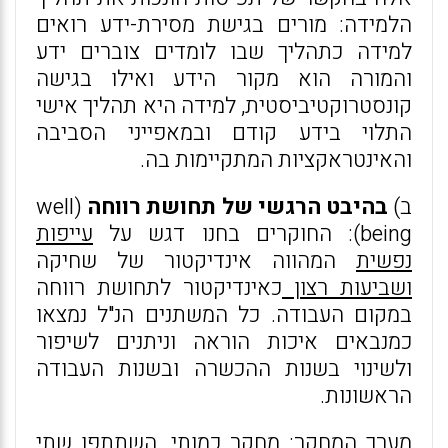
הלמידה: מורים בגישת מסירת-ידע רואים
למידה כתהליך שבו לומדים צוברים ידע
והמורה הוא מקור הידע ואילו בגישה
קונסטרוקטיביסטית, למידה היא תהליך אישי
התלוי בידע קודם ובמאפייני הסביבה
והאינטראקציות המתקיימות בה.
ב)
בהיבט הרגשי של תחושת רווחה
(well
being): החוקרים בחנו דגש על
עייפות
נפשית
המהווה אינדיקטור של שחיקה
ושביעות רצון
כאינדיקטור לתחושת רווחה
במקום העבודה. כל המשתנים הנ"ל נמצאו
כמנבאים איכות הוראה וניתנים לשיפור
ולשינוי בשנות ההכשרה ובשנות העבודה
הראשונות.
מערך המחקר
: מחקר כמותי. השתתפו שתי