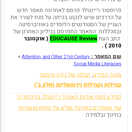
פרופסור ריינגולד פרסם לאחרונה מאמר חדש
על הדרכים שיש לנקוט בכיתה על מנת לעורר את
העניין של הסטודנטים הלומדים באוניברסיטה
ובמכללות. המאמר התפרסם בגיליון האחרון של
כתב העת
EDUCAUSE Review
( אוקטובר
2010 ) .
שם המאמר :
+
Attention, and Other 21st-Century
Social Media Literacies
מקור המידע
,
הבלוג של ג'ורג סימנס
קהילות וקהילות וירטואליות (חלק ב’)
למידע נוסף אודות האוורד ריינגולד בויקיפדיה
עוד מאמרים בפורטל מס"ע על מפות מושגיות
בחינוך ובלמידה