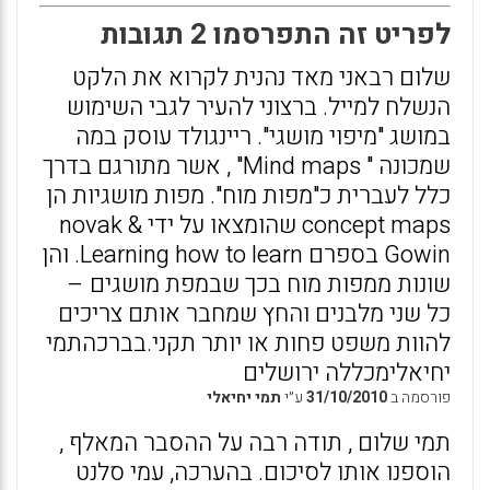
לפריט זה התפרסמו 2 תגובות
שלום רבאני מאד נהנית לקרוא את הלקט
הנשלח למייל. ברצוני להעיר לגבי השימוש
במושג "מיפוי מושגי". ריינגולד עוסק במה
שמכונה " Mind maps" , אשר מתורגם בדרך
כלל לעברית כ"מפות מוח". מפות מושגיות הן
concept maps שהומצאו על ידי novak &
Gowin בספרם Learning how to learn. והן
שונות ממפות מוח בכך שבמפת מושגים –
כל שני מלבנים והחץ שמחבר אותם צריכים
להוות משפט פחות או יותר תקני.בברכהתמי
יחיאלימכללה ירושלים
פורסמה ב
31/10/2010
ע״י
תמי יחיאלי
תמי שלום , תודה רבה על ההסבר המאלף ,
הוספנו אותו לסיכום. בהערכה, עמי סלנט