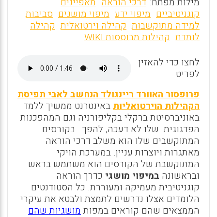
m
a
h
מילות מפתח:
דרכי הוראה
מאפיינים
ai
ce
at
קוגניטיביים
מיפוי ידע
מיפוי מושגים
סביבות
למידה מתוקשבות
קהילה וירטואלית
קהילה
l
b
s
לומדת
קהילות מבוססות WIKI
o
A
o
p
לחצו כדי להאזין
לפריט
p
k
פרופסור האוורד ריינגולד הנחשב לאבי תפיסת
הקהילות הוירטואליות
באינטרנט ממשיך ללמד
באוניברסיטת ברקלי בקליפורניה וגם המהפכנות
הפדגוגית שלו לא דעכה, להפך. בקורסים
המתוקשבים שלו הוא משלב דרכי הוראה
מאתגרות ויוצרות עניין. במערכת הויקי
המתוקשבת של הקורסים הוא משתמש בראש
ובראשונה
במיפוי מושגי
כדרך הוראה
קוגניטיבית מעמיקה ומעוררת. כל הסטודנטים
הלומדים אצלו נדרשים לתמצת ולבטא את עיקרי
הממצאים שהם קוראים במפות
מושגיות שהם