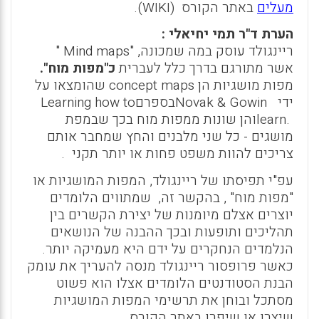
מעלים
באתר הקורס
WIKI)
).
הערת ד"ר תמי יחיאלי :
ריינגולד עוסק במה שמכונה
" Mind maps" ,
אשר מתורגם בדרך כלל לעברית
כ"מפות מוח".
מפות מושגיות הן
concept maps
שהומצאו על
ידי
Novak & Gowin
בספרם
Learning how to
learn.
והן שונות ממפות מוח בכך שבמפת
מושגים
-
כל שני מלבנים והחץ שמחבר אותם
צריכים להוות משפט פחות או יותר תקני
.
עפ"י תפיסתו של ריינגולד, המפות המושגיות או
"מפות מוח" , בהקשר זה, שמתווים הלומדים
יוצרים אצלם מיומנות של יצירת הקשרים בין
תהליכים ותופעות ובכך ההבנה של הנושאים
הנלמדים הנחקרים על ידם היא מעמיקה יותר.
כאשר פרופסור ריינגולד מנסה להעריך את עומק
הבנת הסטודנטים הלומדים אצלו הוא פשוט
מסתכל ובוחן את תרשימי המפות המושגיות
שיצרו או שיפרו באתר הקורס.