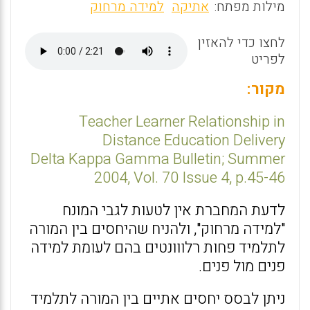
m
a
h
מילות מפתח:
אתיקה
למידה מרחוק
ai
ce
at
לחצו כדי להאזין
s
b
l
לפריט
o
A
o
p
מקור:
k
p
Teacher Learner Relationship in
Distance Education Delivery
Delta Kappa Gamma Bulletin; Summer
2004, Vol. 70 Issue 4, p.45-46
לדעת המחברת אין לטעות לגבי המונח
"למידה מרחוק", ולהניח שהיחסים בין המורה
לתלמיד פחות רלווונטים בהם לעומת למידה
פנים מול פנים.
ניתן לבסס יחסים אתיים בין המורה לתלמיד