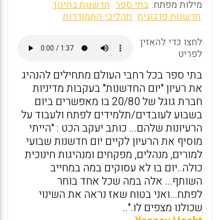
m
a
h
מילות מפתח:
בתי ספר
חדשנות בחינוך
ai
ce
at
חדשנות פדגוגית
תהליכי התמודדות
l
b
s
לחצו כדי להאזין
o
A
לפריט
o
p
בתי ספר בכל רחבי העולם מתחילים להנהיג
k
p
את רעיון "יום החדשנות" בעקבות מדיניות
חברת גוגל של 20/80 בו מאפשרים ביום
בשבוע לעובדים/תלמידים לפתח ולעבוד על
הרעיונות שלהם... כותב יעקב הכט : "הייתי
מוסיף את הרעיון לקיים יום חדשנות שבועי
למורים, מנהלים, מפקחים ומנהיגות חינוכית
כולה..יום בו לא עסוקים במה במחייב
השותף... אלה במה שכל אחד בוחר
לפתח...ואני בטוח שאז נראה את השינוי
שכולנו מצפים לו."..