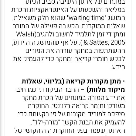
במונחים של ארגון הישיבה סביב הכיתה
במליאה והשפעתו על האינטראקציות והכרת
המושג "waiting time" שהוא חלק משאילת
שאלות ממוקדות, הקשבה פעילה של המורה
ומתן די זמן לתלמיד לחשוב ולהגיב(Walsh
& Sattes, 2005 ). על אף שהמושג היה ידוע,
ההשתתפות במחקר עוררה את המורים
לבקש חומרי קריאה ומחקר כדי להעמיק את
הידע.
•
מתן מקורות קריאה (בליווי, שאלות
מיקוד מלוות)
– החבר הביקורתי כמרחיב
את ידע המורה במונחים של הכרת מחקר
מעודכן וחומר קריאה רלוונטי. החוקרת
סיפקה למורים מקורות על פי בקשתם כדי
להעמיק את הבנת הקשר "מורה-ילד".
האתגר שעמד בפני החוקרת היה הקושי של