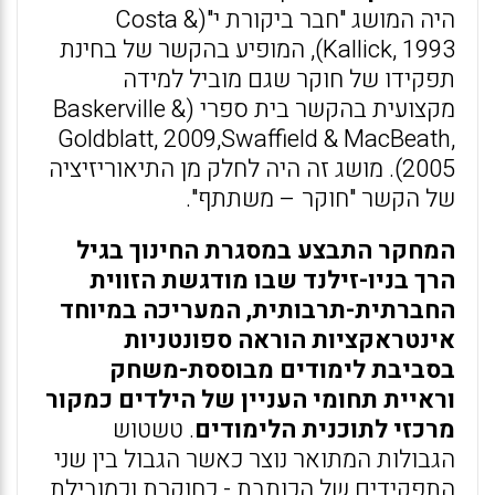
היה המושג "חבר ביקורת י"(Costa &
Kallick, 1993), המופיע בהקשר של בחינת
תפקידו של חוקר שגם מוביל למידה
מקצועית בהקשר בית ספרי (Baskerville &
Goldblatt, 2009,Swaffield & MacBeath,
2005). מושג זה היה לחלק מן התיאוריזיציה
של הקשר "חוקר – משתתף".
המחקר התבצע במסגרת החינוך בגיל
הרך בניו-זילנד שבו מודגשת הזווית
החברתית-תרבותית, המעריכה במיוחד
אינטראקציות הוראה ספונטניות
בסביבת לימודים מבוססת-משחק
וראיית תחומי העניין של הילדים כמקור
מרכזי לתוכנית הלימודים
. טשטוש
הגבולות המתואר נוצר כאשר הגבול בין שני
התפקידים של הכותבת - כחוקרת וכמובילת