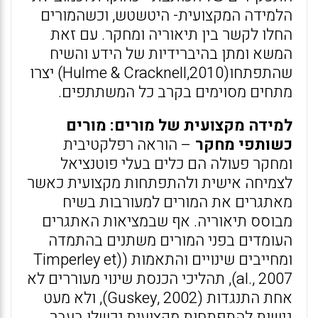
הלמידה המקצועית- היטשטש, וכשהמורים
החלו לקשר בין תיאוריה ומחקר. עם זאת
המשא ומתן בהיברידיות של הידע והשיח
שהתפתחו(Hulme & Cracknell,2010) יצרו
מתחים מסוימים בקרב כל המשתתפים.
למידה מקצועית של מורים: מורים
כשותפי מחקר
– הוראה רפלקטיבית
ומחקר פעולה הם כלים בעלי פוטנציאל
לצמיחה אישית ולהתפתחות מקצועית כאשר
מאתגרים את המורים למעורבות בשיח
מבוסס תיאוריה. אף שבמציאות האתגרים
העומדים בפני המורים משתנים בהתמדה
ומחייבים שינויים והתאמות ((Timperley et
al., 2007), תהליכי הכנסת שינוי מעוררים לא
אחת התנגדות (Guskey, 2002), ולא מעט
גישות להתפתחות מקצועית נכשלו בעבר