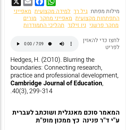
X
E
F
W
m
a
h
מילות מפתח:
גיל רך
למידה מקצועית
מאפייני
ai
ce
at
התפתחות מקצועית
מאפייני מחקר
מורים
מחקר פרשני
ניו זילנד
תהליכי התמודדות
l
b
s
o
A
לחצו כדי להאזין
o
p
לפריט
k
p
Hedges, H. (2O10). Blurring the
boundaries: Connecting research,
practice and professional development,
Cambridge Journal of Education
,
40(3), 299-314.
המאמר סוכם מאנגלית ושוכתב לעברית
ע"י ד"ר פנינה כץ ממכון מופ"ת