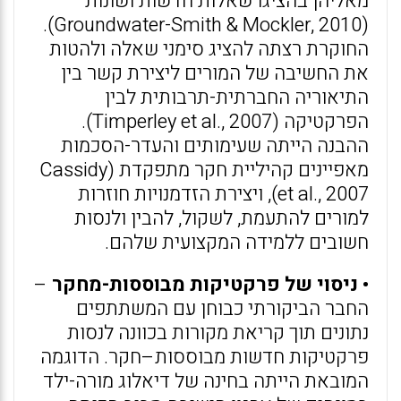
מאליהן בהציגו שאלות חדשות ושונות
(Groundwater-Smith & Mockler, 2010).
החוקרת רצתה להציג סימני שאלה ולהטות
את החשיבה של המורים ליצירת קשר בין
התיאוריה החברתית-תרבותית לבין
הפרקטיקה (Timperley et al., 2007).
ההבנה הייתה שעימותים והעדר-הסכמות
מאפיינים קהיליית חקר מתפקדת (Cassidy
et al., 2007), ויצירת הזדמנויות חוזרות
למורים להתעמת, לשקול, להבין ולנסות
חשובים ללמידה המקצועית שלהם.
• ניסוי של פרקטיקות מבוססות-מחקר
–
החבר הביקורתי כבוחן עם המשתתפים
נתונים תוך קריאת מקורות בכוונה לנסות
פרקטיקות חדשות מבוססות–חקר. הדוגמה
המובאת הייתה בחינה של דיאלוג מורה-ילד