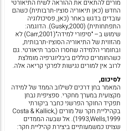
מורים להתאים את ההוראה לשיח התיאורטי
החדש (כאן תיאוריה סוציו-תרבותית) כשהם
עובדים בדגש באחר (כאן, פסיכולוגיה
התפתחותית) (Gusky,2000). הדוגמה:
שימוש ב– "סיפורי למידה"(Carr,2001) לא
מהזווית של התיאוריה הסוציו-תרבותית,
ובחומרי הלמידה שחסרו הסבר תיאורטי. גם
כשהחומרים כוללים ביבליוגרפיה מומלצת
לרוב אין למורים נגישות לפרקי קריאה אלה.
לסיכום,
המאמר בחן דרכים לשילוב הממד של למידה
מקצועית במערך מחקרי. ספציפית נבחן
תפקיד החוקר הפרשני כחבר ביקורתי
בקהיליית חקר של מורים (Costa & Kallick,
1993,Wells,1999). אל שבעה הממדים
שצוינו כמשמעותיים ביצירת קהיליית חקר: