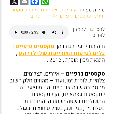
X
E
F
W
m
a
h
מילות מפתח:
אוריינות
אוריינות חזותית
טקסט
ai
ce
at
חזותי
טקסטים גרפיים
ילדי גן
ילדים
l
b
s
לחצו כדי להאזין
o
A
לפריט
o
p
חוה תובל, עינת גוברמן,
טקסטים גרפיים :
k
p
כלים לטיפוח האוריינות של ילדי הגן
,
הוצאת מכון מופ"ת , 2013 .
טקסטים גרפיים
– איורים, תצלומים,
צלמיות, לוחות זמן, ועוד – מהווים חלק חשוב
מהסביבה שבה אנו חיים. הם מופיעים הן
כטקסטים עצמאיים, והן כטקסטים
המשולבים בשפה הכתובה והמדוברת:
בטלוויזיה, במחשב, בשילוט חוצות, בעולם