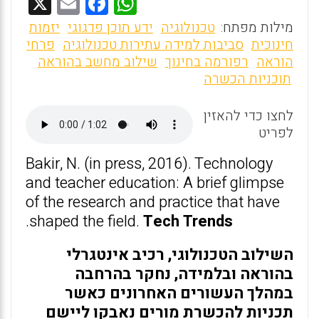
X
E
F
W
m
a
h
מילות מפתח:
טכנולוגיה
ידע תוכן פדגוגי
יזמות
ai
ce
at
חינוכית
סביבות למידה עתירות טכנולוגיה
פרחי
הוראה
רפורמה בחינוך
שילוב מחשב בהוראה
l
b
s
תוכניות הכשרה
o
A
o
p
לחצו כדי להאזין
לפריט
p
k
Bakir, N. (in press, 2016). Technology
and teacher education: A brief glimpse
of the research and practice that have
.
shaped the field.
Tech Trends
השילוב הטכנולוגי, רכיב אינטגרלי
בהוראה ובלמידה, נחקר בהרחבה
במהלך העשורים האחרונים כאשר
תכניות להכשרת מורים נאבקו ליישם