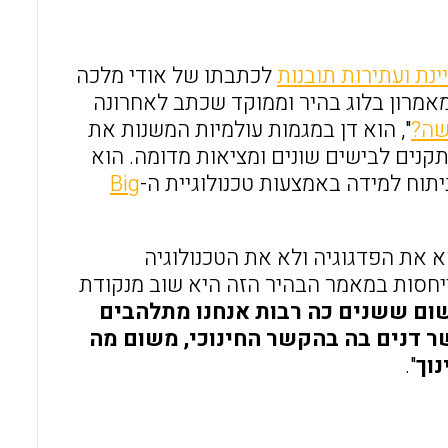
o
A
o
p
ינת ועתירות תובנות
לכתבתו של אודי מלכה
k
p
 במאמרון בלוג בהיר וממוקד שכתב לאחרונה
שה?
", הוא דן במגמות עולמיות המשנות את
קנים לבישים שונים ומציאות מדומה. הוא
תוח למידה באמצעות טכנולוגיית ה-
Big
א את הפדגוגיה ולא את הטכנולוגיה
תייחסות במאמר הבהיר הזה היא שוב מנקודת
ום ששנים כה רבות אנחנו מתלהבים
ר דנים בה בהקשר החינוכי, משום מה
נוך
".