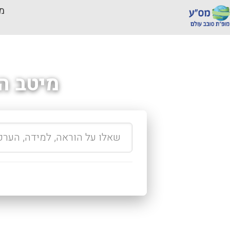
מכ
מיטב ה