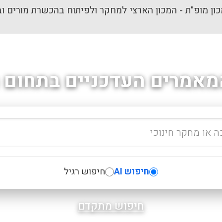
ון מופ"ת - המכון הארצי למחקר ולפיתוח בהכשרת מורים וב
מאמרים העדכניים בתחום ה
חיפוש AI
חיפוש רגיל
חיפוש מתקדם