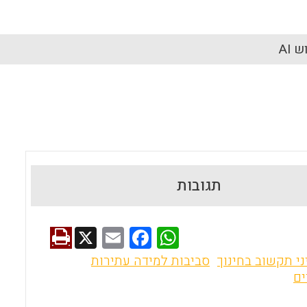
 AI
תגובות
X
E
F
W
m
a
h
י תקשוב בחינוך
סביבות למידה עתירות
ai
ce
at
ים
l
b
s