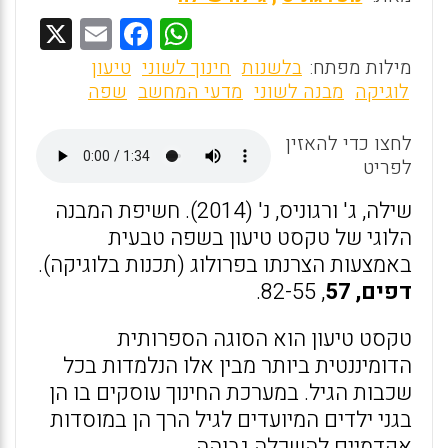
X
E
F
W
m
a
h
מילות מפתח:
בלשנות
חינוך לשוני
טיעון
ai
ce
at
לוגיקה
מבנה לשוני
מדעי המחשב
שפה
l
b
s
לחצו כדי להאזין
o
A
לפריט
o
p
שילה, ג' ורגוניס, נ' (2014). חשיפת המבנה
k
p
הלוגי של טקסט טיעון בשפה טבעית
באמצעות הצרנתו בפרולוג (תכנות בלוגיקה).
דפים, 57
, 82-55.
טקסט טיעון הוא הסוגה הספרותית
הדומיננטית ביותר מבין אלו הנלמדות בכל
שכבות הגיל. במערכת החינוך עוסקים בו הן
בגני ילדים המיועדים לגיל הרך הן במוסדות
אקדמיים להשכלה גבוהה.