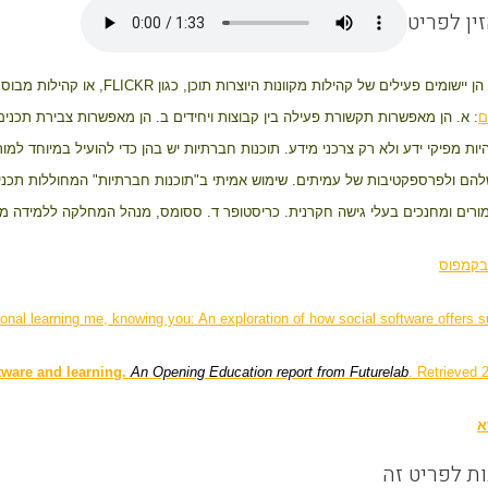
ין לפריט
ן יישומים פעילים של קהילות מקוונות היוצרות תוכן, כגון
FLICKR
, או קהילות מבוס
ם
: א. הן מאפשרות תקשורת פעילה בין קבוצות ויחידים ב. הן מאפשרות צבירת תכני
יות מפיקי ידע ולא רק צרכני מידע. תוכנות חברתיות יש בהן כדי להועיל במיוחד למו
הם ולפרספקטיבות של עמיתים. שימוש אמיתי ב"תוכנות חברתיות" המחוללות תכנים ו
ן מורים ומחנכים בעלי גישה חקרנית. כריסטופר ד. ססומס, מנהל המחלקה ללמידה מר
בקמפוס
onal learning
me, knowing you: An exploration of how social software offers s
tware and learning.
An Opening Education report from Futurelab
. Retrieved
א
ות לפריט זה