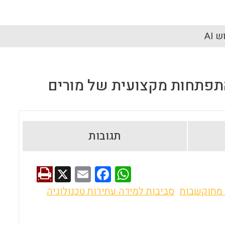
 AI
תגובות
X
E
F
W
m
a
h
 מתוקשבות
סביבות למידה עתירות טכנולוגיה
ai
ce
at
l
b
s