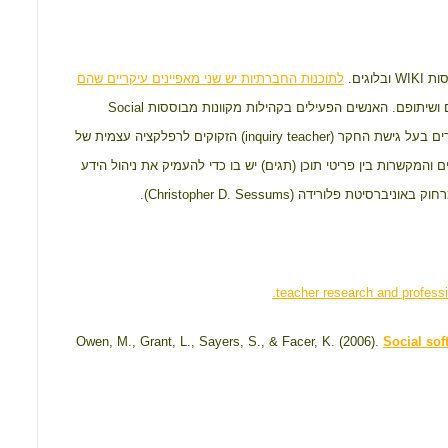
o
A
o
p
k
p
סות
WIKI
ובלוגים.
לתוכנות החברתיות יש שני מאפיינים עיקריים שהם
ם ושיתופם. האנשים הפעילים בקהילות מקוונות מבוססות
Social
רים בעל גישת החקר (
teacher
inquiry
) הזקוקים לרפלקציה עצמית של
המקשרות בין פריטי תוכן (תגים) יש בו כדי להעמיק את ניהול הידע
חוק באוניברסיטת פלורידה (
Christopher D. Sessums
).
.
teacher research and professi
Owen, M., Grant, L., Sayers, S., & Facer, K. (2006).
Social sof