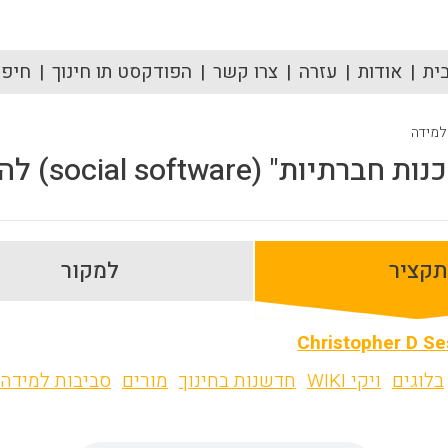
ית
אודות
עזרה
צרו קשר
הפודקסט תו חינוך
חיפוש
 למידה
social soft) להתפתחות מקצועית של מורים
תקציר
למקור
Christopher D S
בלוגים
ויקי WIKI
חדשנות בחינוך
מורים
סביבות למידה