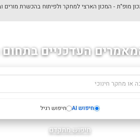
ון מופ"ת - המכון הארצי למחקר ולפיתוח בהכשרת מורים וב
מאמרים העדכניים בתחום ה
חיפוש AI
חיפוש רגיל
חיפוש מתקדם