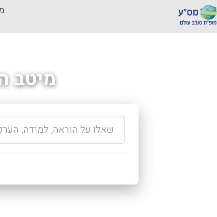
מכ
מיטב ה