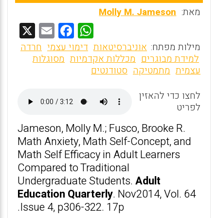
מאת:
Molly M. Jameson
X
E
F
W
m
a
h
מילות מפתח:
אוניברסיטאות
דימוי עצמי
חרדה
ai
ce
at
למידת מבוגרים
מכללות אקדמיות
מסוגלות
עצמית
מתמטיקה
סטודנטים
l
b
s
o
A
לחצו כדי להאזין
o
p
לפריט
k
p
Jameson, Molly M.; Fusco, Brooke R.
Math Anxiety, Math Self-Concept, and
Math Self Efficacy in Adult Learners
Compared to Traditional
Undergraduate Students.
Adult
Education Quarterly
. Nov2014, Vol. 64
Issue 4, p306-322. 17p.