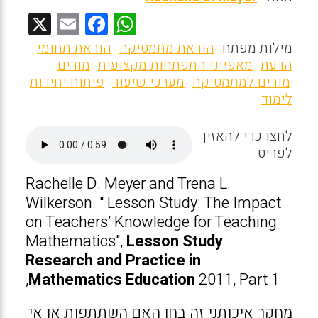
X
E
F
W
m
a
h
מילות מפתח:
הוראת מתמטיקה
הוראת תחומי
ai
ce
at
הדעת
מאפייני התפתחות מקצועית
מורים
מורים למתמטיקה
מערכי שיעור
פיתוח יחידות
l
b
s
לימוד
o
A
o
p
לחצו כדי להאזין
לפריט
p
k
Rachelle D. Meyer and Trena L.
Wilkerson. " Lesson Study: The Impact
on Teachers’ Knowledge for Teaching
Mathematics",
Lesson Study
Research and Practice in
Mathematics
Education
2011, Part 1,
מחקר איכותני זה בחן האם השתתפות או אי