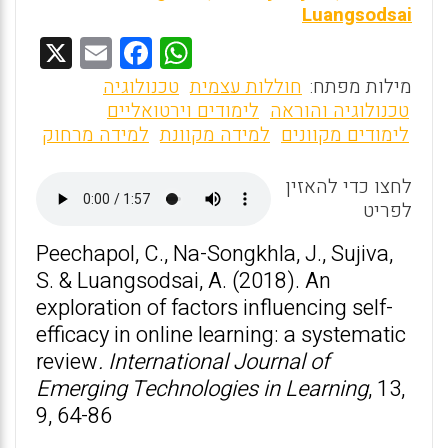
Luangsodsai
X
E
F
W
m
a
h
מילות מפתח:
חוללות עצמית
טכנולוגיה
ai
ce
at
טכנולוגיה והוראה
לימודים וירטואליים
לימודים מקוונים
למידה מקוונת
למידה מרחוק
l
b
s
o
A
לחצו כדי להאזין
o
p
לפריט
k
p
Peechapol, C., Na-Songkhla, J., Sujiva,
S. & Luangsodsai, A. (2018). An
exploration of factors influencing self-
efficacy in online learning: a systematic
review
. International Journal of
Emerging Technologies in Learning
, 13,
9, 64-86