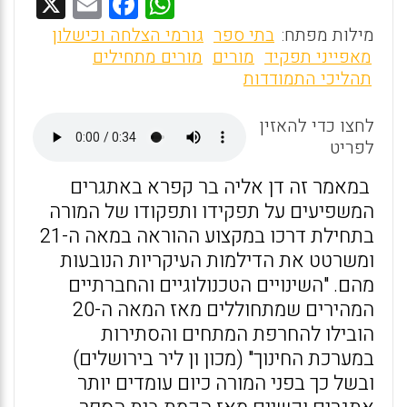
X
E
F
W
m
a
h
מילות מפתח:
בתי ספר
גורמי הצלחה וכישלון
ai
ce
at
מאפייני תפקיד
מורים
מורים מתחילים
תהליכי התמודדות
l
b
s
o
A
לחצו כדי להאזין
o
p
לפריט
k
p
במאמר זה דן אליה בר קפרא באתגרים
המשפיעים על תפקידו ותפקודו של המורה
בתחילת דרכו במקצוע ההוראה במאה ה-21
ומשרטט את הדילמות העיקריות הנובעות
מהם. "השינויים הטכנולוגיים והחברתיים
המהירים שמתחוללים מאז המאה ה-20
הובילו להחרפת המתחים והסתירות
במערכת החינוך" (מכון ון ליר בירושלים)
ובשל כך בפני המורה כיום עומדים יותר