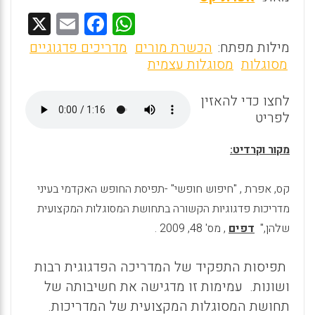
X
E
F
W
m
a
h
מילות מפתח:
הכשרת מורים
מדריכים פדגוגיים
ai
ce
at
מסוגלות
מסוגלות עצמית
l
b
s
לחצו כדי להאזין
o
A
לפריט
o
p
מקור וקרדיט:
p
k
קס, אפרת ,
"
חיפוש
חופשי
- "
תפיסת
החופש
האקדמי בעיני
מדריכות
פדגוגיות
הקשורה
בתחושת המסוגלות
המקצועית
שלהן
,"
דפים
, מס' 48, 2009 .
תפיסות התפקיד של המדריכה הפדגוגית רבות
ושונות. עמימות זו מדגישה את חשיבותה של
תחושת המסוגלות המקצועית של המדריכות.