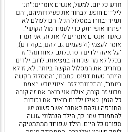
חדש כל יום. למשל, אנשים אומרים: "תנו
לילדים חופש לבחור את פעילויותיהם, והם
תמיד יבחרו במסלול הקל. הם לעולם לא
יפתחו אופי חזק כדי לעמוד מול הקושי".
כאשר אנשים אומרים לי את זה, אני תמיד
אומר לעצמי (ולפעמים גם להם, בקול רם),
"על איזה ילדים הסתכלתם לאחרונה?" זה
בכלל לא מה שקורה במציאות. לרוב, ילדים
בוחרים את המסלול הקשה ביותר. לא, זו לא
הייתה טעות דפוס. כתבתי, "המסלול הקשה
ביותר", והתכוונתי לזה. אינני יודע באמת
מדוע זה קורה, אולם אני רואה את זה קורה
כל הזמן. כאילו ילדים רואים את נקודות
התורפה שלהם כאתגר אשר פשוט יש
להתמודד עמו. כך, הילד הגמלוני עושה
ספורט כל היום. הילד שפוחד ממתמטיקה
לומד חשבון ואלגברה. המתבודד מנסה