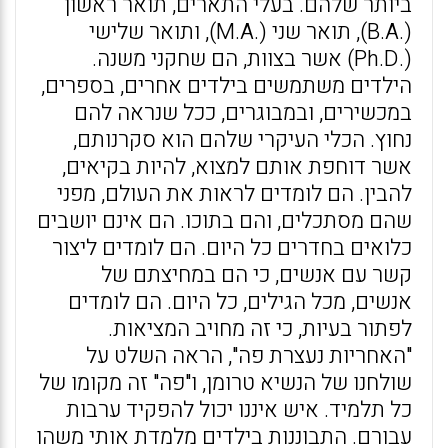
ביותר שלהם. בעלי התארים, תואר ראשון
(.B.A), תואר שני (.M.A), ותואר שלישי
(.Ph.D) אשר בצוות, הם שחקני משנה.
הילדים משתמשים בילדים אחרים, בספרים,
במכשירים, ובמבוגרים, ככל שנראה להם
נחוץ. הכלי העיקרי שלהם הוא סקרנותם,
אשר דוחפת אותם למצוא, להיות בקיאים,
להבין. הם לומדים לראות את העולם, מפני
שהם מסתכלים, והם בתוכו. הם אינם יושבים
כלואים בחדרים כל היום. הם לומדים ליצור
קשר עם אנשים, כי הם במחיצתם של
אנשים, מכל הגילים, כל היום. הם לומדים
לפתור בעיות, כי זה מחויב המציאות.
"האחריות נעצרת פה", הראה השלט על
שולחנו של הנשיא טרומן, ו"פה" זה מקומו של
כל תלמיד. איש איננו יכול להפקיד ערבות
עבורם. התבוננות בילדים מלמדת אותי משהו