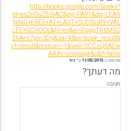
http://books.google.com/books?
id=es2nOuZE0rAC&pg=PA91&dq=LEAR
NING+FREE+AT+LAST+SUDBURY+VAL
LEY+SCHOOL&hl=en&ei=RpggTfr6M5O
2hAez7pm3Dg&sa=X&oi=book_result&
ct=result&resnum=1&ved=0CCsQ6AEw
AA#v=onepage&q&f=false
פורסמה ב
11/05/2015
ע״י
דוד
מה דעתך?
תגובה