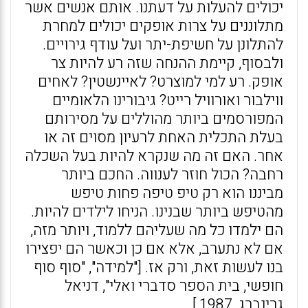
יכולים להעלות על דעתנו. אותם אנשים אשר
מתלוננים על צרות אופקים יכולים למחרת
להתלונן על חשיפת-יתר ועל עודף גירויים.
ולבסוף, קיימת ההנחה שזה רע להיות צר
אופק. רע למי למוצרט? לאיינשטין? לאחים
ווילבור ואורוויל רייט? גיבורינו הלאומיים
המפורסמים ביותר מהוללים על מסירותם
בעלת התכלית האחת לרעיון מסוים זה או
אחר. האם זה מה שנקרא להיות בעל השכלה
רחבה? הכול חוזר לענווה. החכם ביותר
מביננו הוא רק טיפ טיפה פחות טיפש
מהטיפש ביותר שבנינו. הניחו לילדים להיות.
הם ילמדו כל מה שעליהם ללמוד, ויותר מזה,
אם לא נתערב, אלא אם כן וכאשר הם יפצירו
בנו לעשות זאת, ורק אז. ["למידה", "סוף סוף
חופשי, בית הספר סדברי ואלי", דניאל
גרינברג, 1987.]