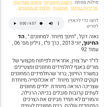
m
a
h
מילות מפתח:
גישות חינוכיות
טיפוח מצויינות
ai
ce
at
מדיניות בחינוך
מחוננות
תלמידים מחוננים
l
b
s
לחצו כדי להאזין
o
A
לפריט
o
p
נאוה דקל , "חינוך מיוחד. למחוננים " ,
הד
k
p
החינוך,
יוני 2013 , כרך פ"ז , גיליון מס' 06 ,
עמוד 92
לד"ר יעל צורן, אחראית לפיתוח מקצועי של
מורים באגף לתלמידים מחוננים ומצטיינים
במשרד החינוך, ברור שהתלמידים המחוננים
זקוקים לחינוך מיוחד: "זו אוכלוסייה מיוחדת
שצריכה הוראה מיוחדת. ילדים מחוננים
לעתים קרובות סובלים בכיתה הרגילה,
והמורים לא תמיד מבינים את הצרכים
המיוחדים שלהם. בנים מחוננים לעתים