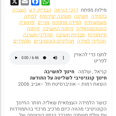
X
E
F
W
m
a
h
מילות מפתח:
דרכי הוראה
הבניית ידע
העברה
ai
ce
at
בלמידה
חשיבה
חשיבה יצירתית
למידה
משמעותית
למידה מתווכת
מורים
פדגוגיה
l
b
s
קונטקסטואלית
פיתוח החשיבה
פיתוח
o
A
מיומנויות
תבניות חשיבה
תהליכי חשיבה
o
p
תהליכי למידה
תהליכים קוגנטיביים
תלמידים
k
p
לחצו כדי להאזין
לפריט
קניאל , שלמה .
חינוך לחשיבה
חינוך קוגניטיבי לשליטה על התודעה
הוצאת רמות – אוניברסיטת תל –אביב 2006
כושר הלמידה העצמאית שאליה חותר החינוך
הקוגניטיבי מהווה כיום מרכיב מרכזי בהתמודדות
עם עולם משתנה ומורכב הנתון בעיצומה של