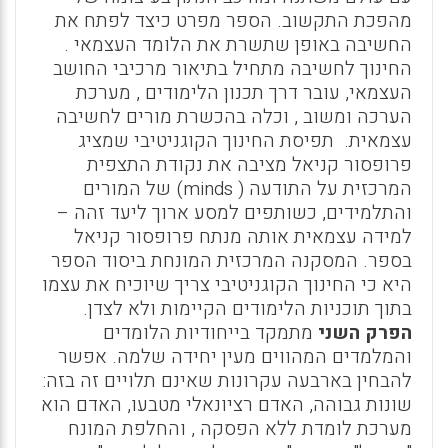
מהפכת התקשוב. הספר מפרט כיצד לפתח את
החשיבה באופן שתשרת את הלומד העצמאי .
החינוך לחשיבה מתחיל בתיאור מרכיבי החושב
העצמאי, עובר דרך תכנון הלימודים , מערכת
הערכה ומשוב , וכלה בהכשרת מורים לחשיבה
עצמאית. תפיסת החינוך הקוגניטיבי שמציג
פרופסור קניאל מציבה את נקודת התצפית
המרכזית על התודעה (
minds
) של המורים
והתלמידים, כשותפים למסע ארוך ליעד זהה –
למידה עצמאית אותה מנתח פרופסור קניאל
בספר. המסקנה המרכזית המונחת ביסוד הספר
היא כי החינוך הקוגניטיבי צריך שיוכיח את עצמו
בתוך תוכניות הלימודים הקיימות ולא לצדן.
הפרק השני
מתמקד בייחודיות הלומדים
והמלמדים המהווים מעין יחידה שלמה. אפשר
להבחין בארבעה עקרונות שאינם תלויים זה בזה:
שונות גבוהה, האדם רציונאלי מטבעו, האדם הוא
מערכת לומדת ללא הפסקה , והחלפת המונח