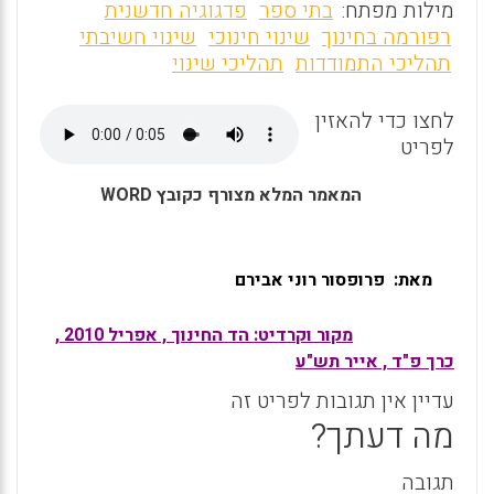
m
a
h
מילות מפתח:
בתי ספר
פדגוגיה חדשנית
ai
ce
at
רפורמה בחינוך
שינוי חינוכי
שינוי חשיבתי
תהליכי התמודדות
תהליכי שינוי
l
b
s
o
A
לחצו כדי להאזין
o
p
לפריט
k
p
המאמר המלא מצורף כקובץ WORD
מאת: פרופסור רוני אבירם
מקור וקרדיט: הד החינוך , אפריל 2010 ,
כרך פ"ד , אייר תש"ע
עדיין אין תגובות לפריט זה
מה דעתך?
תגובה