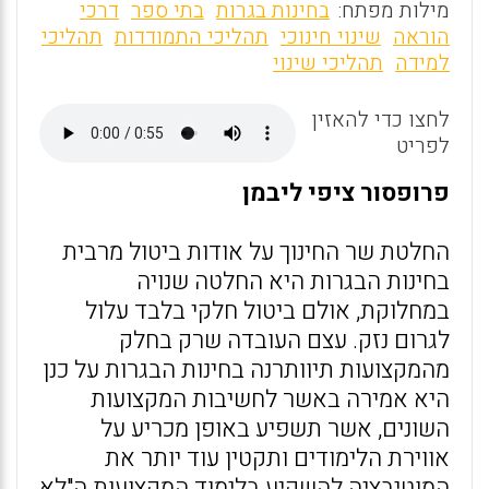
m
a
h
מילות מפתח:
בחינות בגרות
בתי ספר
דרכי
ai
ce
at
הוראה
שינוי חינוכי
תהליכי התמודדות
תהליכי
למידה
תהליכי שינוי
l
b
s
o
A
לחצו כדי להאזין
o
p
לפריט
k
p
פרופסור ציפי ליבמן
החלטת שר החינוך על אודות ביטול מרבית
בחינות הבגרות היא החלטה שנויה
במחלוקת, אולם ביטול חלקי בלבד עלול
לגרום נזק. עצם העובדה שרק בחלק
מהמקצועות תיוותרנה בחינות הבגרות על כנן
היא אמירה באשר לחשיבות המקצועות
השונים, אשר תשפיע באופן מכריע על
אווירת הלימודים ותקטין עוד יותר את
המוטיבציה להשקיע בלימוד המקצועות ה"לא