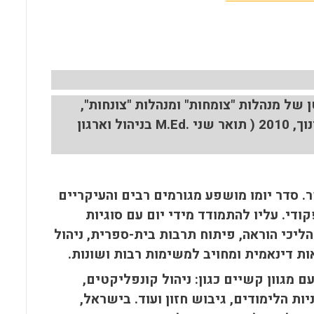
l
b
s
o
A
o
p
k
p
של מנהלות "צומחות" ומנהלות "צונחות",
2010
( תואר שני
M.Ed.
בניהול וארגון
 סדר יומו מושפע מגורמים רבים והעיקריים
די. עליו להתמודד מידי יום עם סוגיות
תהליכי הוראה, פיתוח תרבות בית-ספרית, ניהול
ות דינאמית ומחויב למשימות רבות ושונות.
מגוון קשיים כגון: ניהול קונפליקטים,
ות הלימודים, גיבוש חזון ועוד. בישראל,