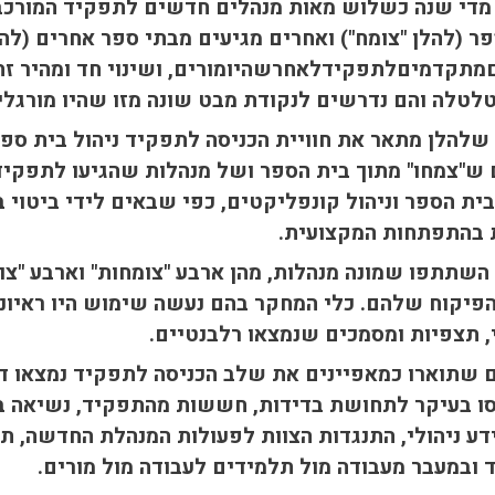
מדי שנה כשלוש מאות מנהלים חדשים לתפקיד המורכב 
ר (להלן "צומח") ואחרים מגיעים מבתי ספר אחרים (להלן
תקדמיםלתפקידלאחרשהיומורים, ושינוי חד ומהיר זה, ג
לטלה והם נדרשים לנקודת מבט שונה מזו שהיו מורגלים
להלן מתאר את חוויית הכניסה לתפקיד ניהול בית ספ
 ש"צמחו" מתוך בית הספר ושל מנהלות שהגיעו לתפקי
ית הספר וניהול קונפליקטים, כפי שבאים לידי ביטוי
 בהתפתחות המקצועית.
שתתפו שמונה מנהלות, מהן ארבע "צומחות" וארבע "צו
פיקוח שלהם. כלי המחקר בהם נעשה שימוש היו ראיונו
, תצפיות ומסמכים שנמצאו רלבנטיים.
שתוארו כמאפיינים את שלב הכניסה לתפקיד נמצאו דומ
ו בעיקר לתחושת בדידות, חששות מהתפקיד, נשיאה בכ
דע ניהולי, התנגדות הצוות לפעולות המנהלת החדשה, 
ובמעבר מעבודה מול תלמידים לעבודה מול מורים.