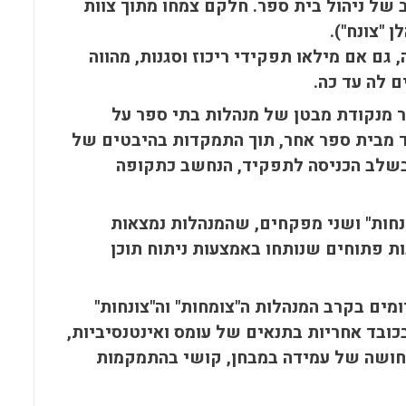
של ניהול בית ספר. חלקם צמחו מתוך צוות
 "צונח").
ם אם מילאו תפקידי ריכוז וסגנות, מהווה
 לה עד כה.
ר מנקודת מבטן של מנהלות בתי ספר על
ד מבית ספר אחר, תוך התמקדות בהיבטים של
 בשלב הכניסה לתפקיד, הנחשב כתקופה
נחות" ושני מפקחים, שהמנהלות נמצאות
ת פתוחים שנותחו באמצעות ניתוח תוכן
ים בקרב המנהלות ה"צומחות" וה"צונחות"
ובד אחריות בתנאים של עומס ואינטנסיביות,
תחושה של עמידה במבחן, קושי בהתמקמות