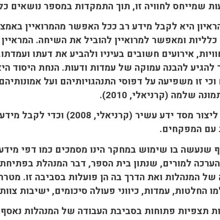
 שמייחס לחוויה זו, תוך התמקדות במספר נושאים כלליים (
איון היא לקבל מידע רב ככל האפשר מהמרואיין באמצע
לליות ומאפשר למרואיין להוביל את השיחה. המראיין מ
ויות, אירועים חשובים בעיניו ולהביע את דעתו ועמדתו.
הגיע להבנה עמוקה של עמדות ודעות. הנחת היסוד היא
וכי זו משפיעה על דפוסי התנהגויותיהם ועל אמונותיהם
ונה שלמה (קרניאלי, 2010).
במטרה ליצור מסד ידע עשיר (קר
 עם המפקחים.
ף שנעשה בו שימוש במחקר הינו מסמכים כמו דפי מידע 
ערכה למורים, שנתון בית הספר, דבר המנהלת בפתיחת 
של המנהלות ואת הדרך בה הן פועלות בסביבה זו. מטר
 החלטות, עמדות, כיווני פעולה סיכומים, ישיבות צוות ועוד 
 תצפיות פתוחות בסביבת העבודה של המנהלות נאסף ע