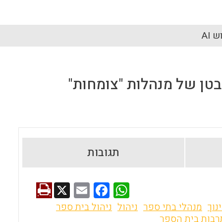
 AI
בטן של מנהלות "צומחות"
תגובות
X
E
F
W
m
a
h
נוך
מנהלי בתי ספר
ניהול
ניהול בית ספר
ai
ce
at
רבות בית הספר