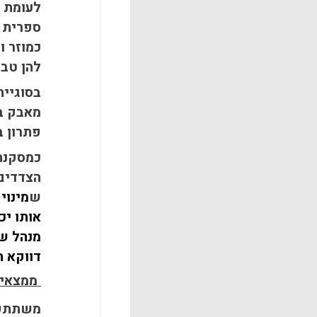
לעומת ז
ספרית ו
כמוזר ו
להן טבע
בסוגיית
מאבק בב
פתרון ב
כמסקנה 
הצדדים,
ש
מינוי
אותו יכ
מנהל שצ
דווקא ה
ממצאים
משתתפי