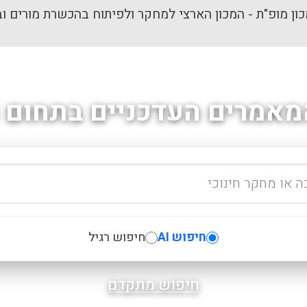
ון מופ"ת - המכון הארצי למחקר ולפיתוח בהכשרת מורים וב
מאמרים העדכניים בתחום ה
חיפוש AI
חיפוש רגיל
חיפוש מתקדם