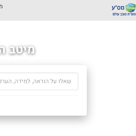
מכ
מיטב ה