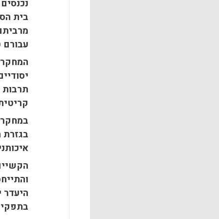
נכנסים 
בית הספ
מרביתםמ
עבורם ט
המחקר ש
יסודיים
תרבות ב
קריטית
במחקר ה
בגזרת ה
איכותני
הקשיים 
והתייחס
היעדר י
בתפקיד 