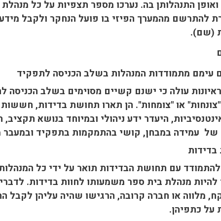
ואופן התנהלותן בה. נערכו מספר תצפיות על כל מנהל
 להתרשם מהמערך הפיזי בו פועל הנחקר ולקבל מידע 
 (שם).
 עימם מתמודדות המנהלות בשלב הכניסה לתפקיד
איונות עולה כי ישנם קשיים מסוימים בשלב הכניסה ל
"צונחות" או "צומחות". הן תארו תחושת בדידות, חששו
ינטנסיביות, היעדר ידע ניהולי ובמיוחד בנושא תקציב,
של עמידה במבחן, קושי בהתמקמות בתפקיד ובמעבר מע
בדידות
התמודד עם תחושת הבדידות תואר על ידי כל המנהלות בל
י להיות מנהלת בית ספר משמעותו לחוות בדידות. לדברי
, מלווה או חברה קרובה, הרגישו שהיה עליהן לקבל ה
על כתפיהן.