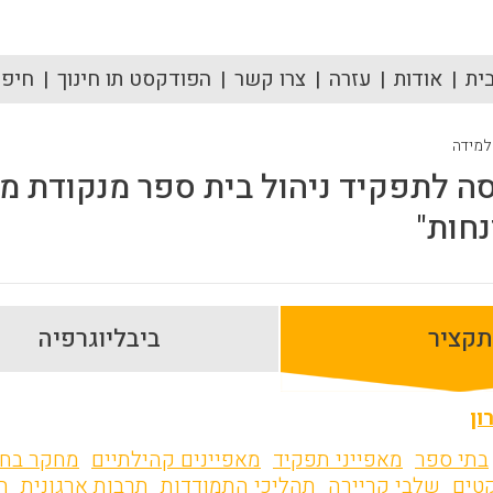
ית
אודות
עזרה
צרו קשר
הפודקסט תו חינוך
חיפוש
 למידה
סה לתפקיד ניהול בית ספר מנקודת מ
נחות"
תקציר
ביבליוגרפיה
ון
בתי ספר
מאפייני תפקיד
מאפיינים קהילתיים
מחקר בחי
קטים
שלבי קריירה
תהליכי התמודדות
תרבות ארגונית
ת