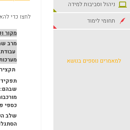
ניהול וסביבות למידה
לחצו כדי להאז
תחומי לימוד
מקור וק
מרב שרו
עבודת 
מערכות 
למאמרים נוספים בנושא
תקציר
תפקידו 
שבהם: ע
מורכבות
כספי פד
שלב הכנ
הסתגלות