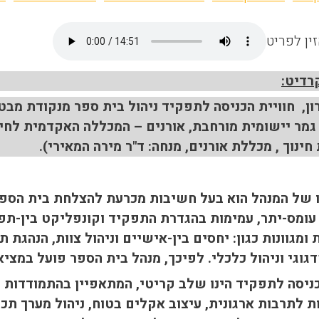
ין לפריט
רדיט:
ן,
חוויית הכניסה לתפקיד ניהול בית ספר מנקודת מבטן 
גמר יישומית מורחבת,
אורנים – המכללה האקדמית לחינוך, 
חינוך , מכללת אורנים, מנחה: ד"ר מירה המאירי
).
של המנהל הוא בעל חשיבות מכרעת להצלחת בית הספר.
ומס-יתר, עמימות בהגדרת התפקיד וקונפליקט בין-תפקו
 ומגוונות כגון: יחסים בין-אישיים וניהול צוות, הנהגת 
גוגי וניהול כלכלי. לפיכך, מנהל בית הספר פועל במציא
יסה לתפקיד הינו שלב קריטי, המתאפיין בהתמודדות עם 
 לתרבות ארגונית, עיצוב אקלים בטוח, ניהול מערך תכני