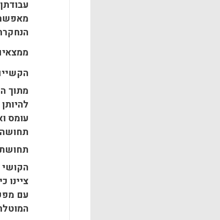
עבודתן 
מאפשרת
הנחקרת
ממצאים
הקשיים
מתוך הר
להיותן 
עומס וא
תחושה 
תחושת 
הקושי ל
ציינו כ
עם מפקח
המוטלת 