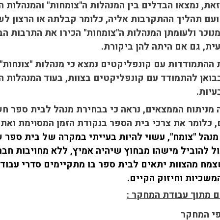
את, נמצאו הבדלים בין המנהלות ה"צומחות" והמנהלות ה
עם תהליך ההתקרבות אליה, כלומר קבלתה או הרצון לשנ
מנוכר ולעומתן המנהלות ה"צומחות" הכירו את התרבות ה
ית, גם אם היתה להן ביקורת.
 ההתמודדות עם קונפליקטים נמצא כי מנהלות "צונחות"
ואן להתמודד עם קונפליקטים בצוות, בעוד המנהלות ה
עיות.
מניתוח הממצאים, נראה כי בבחירת מנהל לבית ספר חש
 כלומר את צרכי בית הספר בנקודת הזמן המסוימת ואת ה
 מנהל "צומח", עשוי להיות בעייתי במקרה של בית ספר 
ול להוביל מישהו מבחוץ שיהיה אמיץ, ללא מחויבות חבר
מח מהצוות יתאים לבית ספר בו מתקיימים סדרי עבודה 
משכיות וחיזוק הקיים.
 מתוך עבודת המחקר :
 המחקר