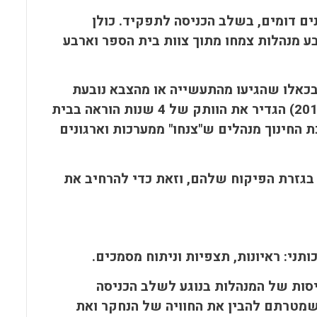
ים דומים, בשלב הכניסה לתפקיד. כולן
רבע מנהלות צמחו מתוך צוות בית הספר וארבע
בכאלו שהגיעו מהתעשייה או מהצבא נובעת
מכך שחוזר מנכ"ל האחרון (משרד החינוך, חוזר מנכ"ל תשע/7, 2010) הגדיר את הוותק של 4 שנות הוראה בבית
 החינוך מנהלים ש"צנחו" ממערכות וארגונים
בגזרת הפיקוח שלהם, וזאת כדי להרחיב את
ני: ראיונות, תצפיות וניתוח מסמכים.
ות של המנהלות בנוגע לשלב הכניסה
 שמטרתם להבין את החוויה של הנחקר ואת