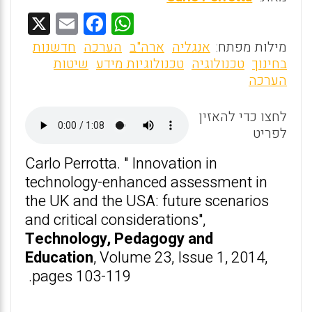
X
E
F
W
m
a
h
מילות מפתח:
אנגליה
ארה"ב
הערכה
חדשנות
ai
ce
at
בחינוך
טכנולוגיה
טכנולוגיות מידע
שיטות
הערכה
l
b
s
o
A
לחצו כדי להאזין
o
p
לפריט
k
p
Carlo Perrotta. " Innovation in
technology-enhanced assessment in
the UK and the USA: future scenarios
and critical considerations",
Technology, Pedagogy and
Education
, Volume 23, Issue 1, 2014,
pages 103-119.