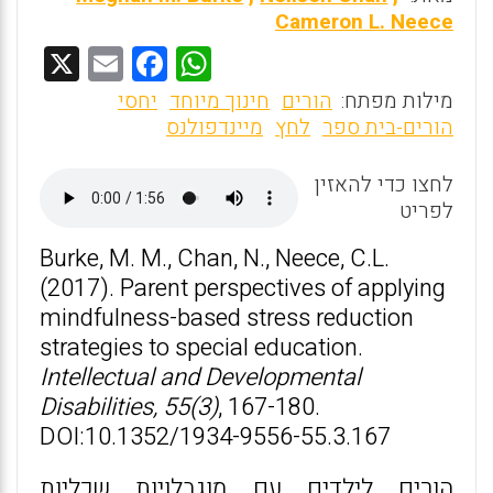
Cameron L. Neece
X
E
F
W
m
a
h
מילות מפתח:
הורים
חינוך מיוחד
יחסי
ai
ce
at
הורים-בית ספר
לחץ
מיינדפולנס
l
b
s
לחצו כדי להאזין
o
A
לפריט
o
p
Burke, M. M., Chan, N., Neece, C.L.
k
p
(2017). Parent perspectives of applying
mindfulness-based stress reduction
strategies to special education.
Intellectual and Developmental
Disabilities, 55(3)
, 167-180.
DOI:10.1352/1934-9556-55.3.167
הורים לילדים עם מוגבלויות שכליות